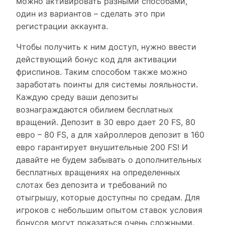
можно активировать разными способами,
один из вариантов – сделать это при
регистрации аккаунта.
Чтобы получить к ним доступ, нужно ввести
действующий бонус код для активации
фриспинов. Таким способом также можно
заработать поинты для системы лояльности.
Каждую среду ваши депозиты
вознаграждаются обилием бесплатных
вращений. Депозит в 30 евро дает 20 FS, 80
евро – 80 FS, а для хайроллеров депозит в 160
евро гарантирует внушительные 200 FS! И
давайте не будем забывать о дополнительных
бесплатных вращениях на определенных
слотах без депозита и требований по
отыгрышу, которые доступны по средам. Для
игроков с небольшим опытом ставок условия
бонусов могут показаться очень сложными.