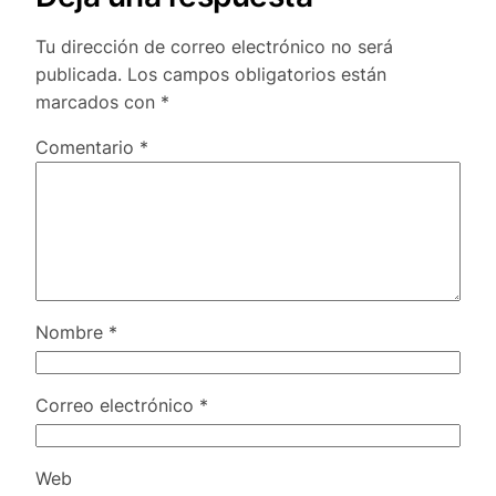
Tu dirección de correo electrónico no será
publicada.
Los campos obligatorios están
marcados con
*
Comentario
*
Nombre
*
Correo electrónico
*
Web