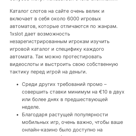
Каталог слотов на сайте очень велик и
включает в себя около 6000 игровых
автоматов, которые отличаются по жанрам.
1xslot дает возможность
незарегистрированным игрокам изучить
игровой каталог и специфику каждого
автомата. Так можно протестировать
видеослоты и выстроить свою собственную
тактику перед игрой на деньги.
Среди других требований промо –
совершить ставки минимум на €10 в двух
или более днях в предшествующей
неделе.
Благодаря растущей популярности
мобильных игр, очень важно, чтобы ваше
онлайн-казино было доступно на