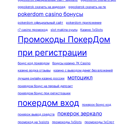
ggpokerok скачать на андроид
ggpokerok скачать на пк
pokerdom casino бонусы
pokerdom официальный сайт
pokerdom приложение
r7 casino промокод
slot makina oyunu
Казино 1xSlots
Промокоды ПокерДом
при регистрации
бонус код покердом
бонусы казино 7K Casino
казино водка отзывы
казино с выводом денег без вложений
мотоцикл
лучшие онлайн казино россии
покердом бонус на первый депозит
покердом бонус при регистрации
покердом вход
покерок бонус код
покерок зеркало
покерок вывод средств
промокод на 1xslots
промокоды 1xSlots
промокоды 1хСлот