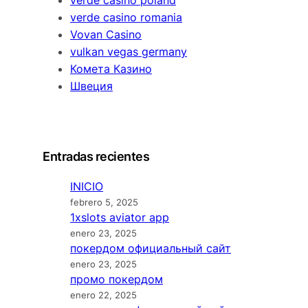
verde casino romania
Vovan Casino
vulkan vegas germany
Комета Казино
Швеция
Entradas recientes
INICIO
febrero 5, 2025
1xslots aviator app
enero 23, 2025
покердом официальный сайт
enero 23, 2025
промо покердом
enero 22, 2025