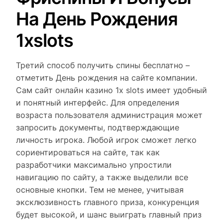
На День Рождения
1xslots
Третий способ получить спины бесплатно –
отметить День рождения на сайте компании.
Сам сайт онлайн казино 1x slots имеет удобный
и понятный интерфейс. Для определения
возраста пользователя администрация может
запросить документы, подтверждающие
личность игрока. Любой игрок сможет легко
сориентироваться на сайте, так как
разработчики максимально упростили
навигацию по сайту, а также выделили все
основные кнопки. Тем не менее, учитывая
эксклюзивность главного приза, конкуренция
будет высокой, и шанс выиграть главный приз