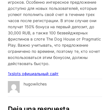
игроков. Особенно интересное предложение
доступно для новых пользователей, которые
успеют пополнить свой счет в течение трех
часов после регистрации. В этом случае они
получат 150% бонуса на первый депозит, до
30,000 RUB, а также 100 безвейджерных
фриспинов в слоте The Dog House от Pragmatic
Play. Важно учитывать, что предложение
ограничено по времени, поэтому те, кто хочет
воспользоваться этим бонусом, должны
действовать быстро.
1xslots официальный сайт
hugowilches
Deja una respuesta