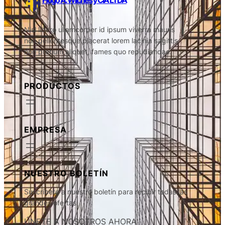
Nisl libero ullamcorper id ipsum viverra mauris
non pellentesque placerat lorem lacinia sagittis
non pretium aliquet, fames quo repudiandae.
PRODUCTOS
EMPRESA
NUESTRO BOLETÍN
Suscríbete a nuestro boletín para recibir todas las
grandes ofertas
ÚNETE A NOSOTROS AHORA