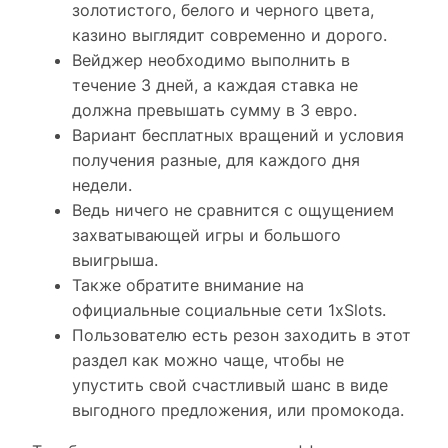
золотистого, белого и черного цвета,
казино выглядит современно и дорого.
Вейджер необходимо выполнить в
течение 3 дней, а каждая ставка не
должна превышать сумму в 3 евро.
Вариант бесплатных вращений и условия
получения разные, для каждого дня
недели.
Ведь ничего не сравнится с ощущением
захватывающей игры и большого
выигрыша.
Также обратите внимание на
официальные социальные сети 1xSlots.
Пользователю есть резон заходить в этот
раздел как можно чаще, чтобы не
упустить свой счастливый шанс в виде
выгодного предложения, или промокода.