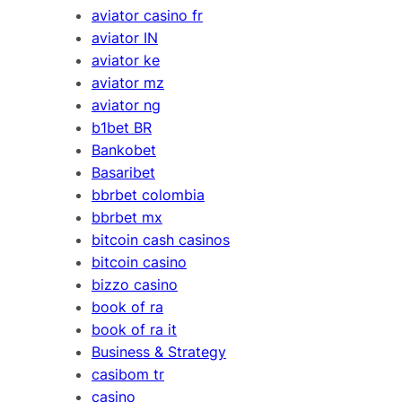
aviator casino fr
aviator IN
aviator ke
aviator mz
aviator ng
b1bet BR
Bankobet
Basaribet
bbrbet colombia
bbrbet mx
bitcoin cash casinos
bitcoin casino
bizzo casino
book of ra
book of ra it
Business & Strategy
casibom tr
casino