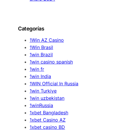
Categorías
1Win AZ Casino
1Win Brasil
1win Brazil
1win casino spanish
1win fr
1win India
1WIN Official In Russia
1win Turkiye
1win uzbekistan
1winRussia
1xbet Bangladesh
1xbet Casino AZ
1xbet casino BD