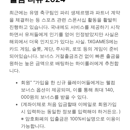
최근에는 유명 축구팀인 파리 생제르맹과 파트너 계약
을 체결하는 등 스포츠 관련 스폰서십 활동을 활발히
진행하고 있습니다. 국내에도 서비스를 제공하기 시작
하면서 유저들에게 인기를 얻어 인정받았지만 사실은
해외에서 더욱 인지도가 있다는 사실. 1XGAMES에는
카드 게임, 슬롯, 계단, 주사위, 로또 등의 게임이 준비
되어있습니다. 보너스 거절출금조건 없이 빠른 출금을
원하는 높은 금액으로 배팅하는 하이롤러에게 추천합
니다.
회원” “가입을 한 신규 플레이어들에게는 웰컴
보너스 옵션이 제공되며, 이를 통해 최대 140,
000원의 보너스를 받을 수 있다.
(계좌이체로 처음 입금할때 이메일로 회원가입
시 입력하는 동일한 정보를 입력해야 하거든요. )
※ 암호화폐의 입출금은 100%비실명으로 이용이
가능합니다.