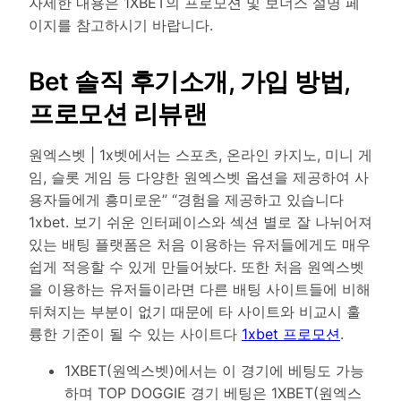
자세한 내용은 1XBET의 프로모션 및 보너스 설명 페
이지를 참고하시기 바랍니다.
Bet 솔직 후기소개, 가입 방법,
프로모션 리뷰랜
원엑스벳 | 1x벳에서는 스포츠, 온라인 카지노, 미니 게
임, 슬롯 게임 등 다양한 원엑스벳 옵션을 제공하여 사
용자들에게 흥미로운” “경험을 제공하고 있습니다
1xbet. 보기 쉬운 인터페이스와 섹션 별로 잘 나뉘어져
있는 배팅 플랫폼은 처음 이용하는 유저들에게도 매우
쉽게 적응할 수 있게 만들어놨다. 또한 처음 원엑스벳
을 이용하는 유저들이라면 다른 배팅 사이트들에 비해
뒤쳐지는 부분이 없기 때문에 타 사이트와 비교시 훌
륭한 기준이 될 수 있는 사이트다
1xbet 프로모션
.
1XBET(원엑스벳)에서는 이 경기에 베팅도 가능
하며 TOP DOGGIE 경기 베팅은 1XBET(원엑스