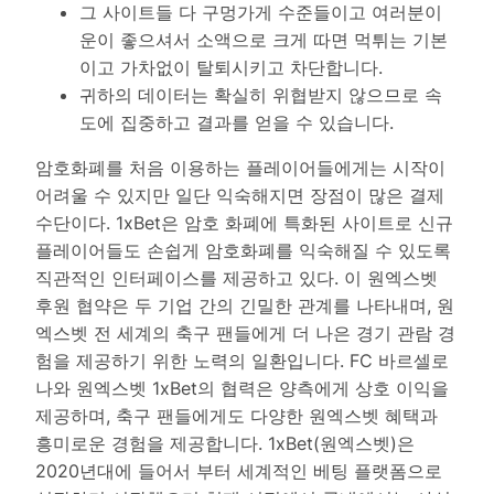
그 사이트들 다 구멍가게 수준들이고 여러분이
운이 좋으셔서 소액으로 크게 따면 먹튀는 기본
이고 가차없이 탈퇴시키고 차단합니다.
귀하의 데이터는 확실히 위협받지 않으므로 속
도에 집중하고 결과를 얻을 수 있습니다.
암호화폐를 처음 이용하는 플레이어들에게는 시작이
어려울 수 있지만 일단 익숙해지면 장점이 많은 결제
수단이다. 1xBet은 암호 화폐에 특화된 사이트로 신규
플레이어들도 손쉽게 암호화폐를 익숙해질 수 있도록
직관적인 인터페이스를 제공하고 있다. 이 원엑스벳
후원 협약은 두 기업 간의 긴밀한 관계를 나타내며, 원
엑스벳 전 세계의 축구 팬들에게 더 나은 경기 관람 경
험을 제공하기 위한 노력의 일환입니다. FC 바르셀로
나와 원엑스벳 1xBet의 협력은 양측에게 상호 이익을
제공하며, 축구 팬들에게도 다양한 원엑스벳 혜택과
흥미로운 경험을 제공합니다. 1xBet(원엑스벳)은
2020년대에 들어서 부터 세계적인 베팅 플랫폼으로