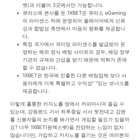
벳)과 더불어 3곳에서만 가능합니다.
큐라소에 본사를 둔 1XBET은 큐라소 eGaming
의 라이센스 하에 운영되어 플레이어에게 신뢰
성과 합법성 측면에서 마음의 평화를 제공합니
다.
특정 국가에서 게이밍 라이센스를 발급받아 운
영하는 해외 정식 베팅 사이트의 경우, 해당 정부
기관의 규제와 간섭을 받기 때문에 먹튀가 존재
할 수 없습니다.
1XBET은 한국에 진출한 다른 베팅업체 보다 사
용자에게 더욱 특별하고 수익성” “있는 보너스를
제공합니다.
이렇게 훌륭한 카지노를 방에서 커피마시며 즐길 수
있는데, 강원랜드 가서 하루종일 서서 뒷전대고 강랜
룰 신봉자들의 눈치를 봐가면서 게임할 필요가 있을까
요? 너무 1XBET(원엑스벳)을 찬양하는 느낌이 없지
않습니다만, 가입하고 카지노를 즐기는 것은 여러분의