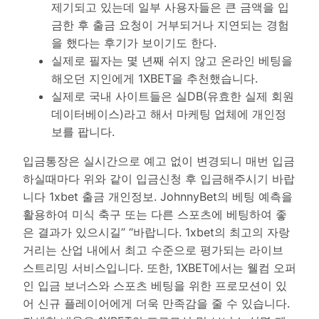
제기되고 있는데 일부 사용자들은 큰 금액을 입
금한 후 출금 요청이 거부되거나 지연되는 경험
을 했다는 후기가 보이기도 한다.
실제로 필자는 몇 년째 쉬지 않고 온라인 베팅을
해오던 지인에게 1XBET을 추천했습니다.
실제로 국내 사이트들은 실DB(유효한 실제 회원
데이터베이스)라고 해서 마케팅 업체에 개인정
보를 팝니다.
입금통장은 실시간으로 예고 없이 변경되니 매번 입금
하실때마다 위와 같이 입금신청 후 입금해주시기 바랍
니다 1xbet 출금 개인정보. JohnnyBet의 베팅 예측을
활용하여 미식 축구 또는 다른 스포츠에 베팅하여 좋
은 결과가 있으시길” “바랍니다. 1xbet의 최고의 자랑
거리는 산업 내에서 최고 수준으로 평가되는 라이브
스트리밍 서비스입니다. 또한, 1XBET에서는 웰컴 오퍼
인 입금 보너스와 스포츠 베팅을 위한 프로모션이 있
어 신규 플레이어에게 더욱 만족감을 줄 수 있습니다.