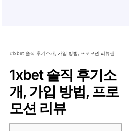
«1xbet 솔직 후기소개, 가입 방법, 프로모션 리뷰랜
1xbet 솔직 후기소
개, 가입 방법, 프로
모션 리뷰