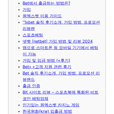
Bet에서 출금하는 방법은?
가입
원엑스벳 이용 가이드
“1xbet 솔직 후기소개, 가입 방법, 프로모션
리뷰랜
스포츠베팅
넷벳 [netbet] 가입 방법 및 리뷰 2024
앱으로 스마트폰 등 모바일 기기에서 베팅
이 가능
가입 및 입금 방법 (+후기)
Bet» «고객 지원 관련 후기
Bet 솔직 후기소개, 가입 방법, 프로모션 리
뷰랜드
출금 인증
Bit 사이트 리뷰 – 스포츠북에 특화된 비트
코인 배팅업체
인기있는 원엑스벳 카지노 게임
한국원화(krw) 입출금 방법