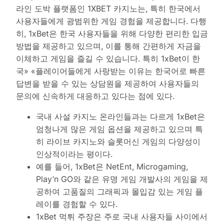
라인 도박 플랫폼인 1XBET 카지노는, 특히 한국에서
사용자들에게 광범위한 게임 경험을 제공합니다. 다행
히, 1xBet은 한국 사용자들을 위해 다양한 편리한 입금
방법을 제공하고 있으며, 이를 통해 간편하게 자금을
이체하고 게임을 즐길 수 있습니다. 특히 1xBet이 한
국» «플레이어들에게 사랑받는 이유는 한국어로 빠른
답변을 받을 수 있는 상담원을 제공하여 사용자들의
문의에 신속하게 대응하고 있다는 점에 있다.
국내 사설 카지노 온라인들과는 다르게 1xBet은
엄청나게 많은 게임 옵션을 제공하고 있으며 특
히 라이브 카지노와 슬롯머신 게임의 다양성이
인상적이라는 평이다.
예를 들어, 1xBet은 NetEnt, Microgaming,
Play’n GO와 같은 유명 게임 개발사의 게임을 제
공하여 고품질의 그래픽과 몰입감 있는 게임 플
레이를 경험할 수 있다.
1xBet 먹튀 주장은 주로 국내 사용자들 사이에서