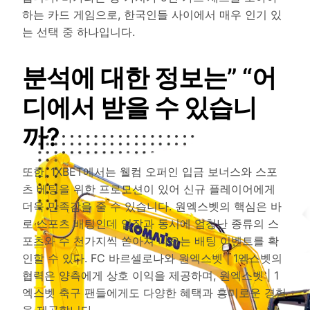
하는 카드 게임으로, 한국인들 사이에서 매우 인기 있
는 선택 중 하나입니다.
분석에 대한 정보는” “어
디에서 받을 수 있습니
까?
또한, 1XBET에서는 웰컴 오퍼인 입금 보너스와 스포
츠 베팅을 위한 프로모션이 있어 신규 플레이어에게
더욱 만족감을 줄 수 있습니다. 원엑스벳의 핵심은 바
로 스포츠 배팅인데 입장과 동시에 엄청난 종류의 스
포츠와 수 천가지씩 쏟아져 나오는 배팅 이벤트를 확
인할 수 있다. FC 바르셀로나와 원엑스벳 | 1엑스벳의
협력은 양측에게 상호 이익을 제공하며, 원엑스벳 | 1
엑스벳 축구 팬들에게도 다양한 혜택과 흥미로운 경험