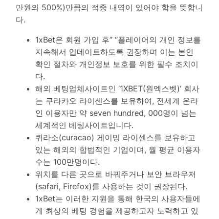
만원의 500%)만큼의 적중 내역이 있어야 함을 뜻합니
다.
1xBet은 회원 가입 후” “플레이어의 개인 정보를
지속해서 업데이트하도록 권장하며 이는 본인
확인 절차와 개인정보 보호를 위한 필수 조치이
다.
해외 베팅업체사이트인 ‘1XBET(원엑스벳)’ 회사
는 쿠라카오 라이센스를 보유하여, 전세계 온라
인 이용자만 약 seven hundred, 000명이 넘는
세계적인 베팅사이트입니다.
퀴라소(curacao) 게이밍 라이센스를 보유하고
있는 해외의 합법적인 기업이며, 월 평균 이용자
수는 100만명이다.
위치를 다른 곳으로 바꿔주거나 보안 브라우저
(safari, Firefox)를 사용하는 것이 권장된다.
1xBet는 이러한 지원을 통해 한국의 사용자들에
게 최상의 베팅 경험을 제공하고자 노력하고 있