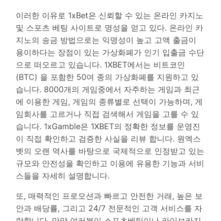
이러한 이유로 1xBet은 신뢰할 수 있는 온라인 카지노
및 스포츠 베팅 사이트로 명성을 얻고 있다. 온라인 카
지노의 송금 방법으로는 익명성이 높고 고액 출금이
용이하다는 장점이 있는 가상화폐가 인기 입출금 수단
으로 떠오르고 있습니다. 1XBET에서는 비트코인
(BTC) 을 포함한 50여 종의 가상화폐를 지원하고 있
습니다. 8000개의 게임중에서 자주하는 게임과 최근
에 이용한 게임, 게임의 종류별로 선택이 가능하며, 게
임회사를 고르거나 직접 검색해서 게임을 고를 수 있
습니다. 1xGamble은 1XBET의 정확한 정보를 운영진
이 직접 확인하고 검증한 사실을 리뷰 합니다. 원엑스
벳의 오랜 역사를 바탕으로 국제적으로 인정받고 있는
규모와 안전성을 확인하고 이용에 유용한 기능과 서비
스들을 자세히 설명합니다.
또, 매력적인 프로모션과 빠르고 안전한 거래, 높은 보
안과 배당률, 그리고 24/7 전문적인 고객 서비스를 자
랑합니다. 만약 여러분이 스포츠베팅이나 라이브카지