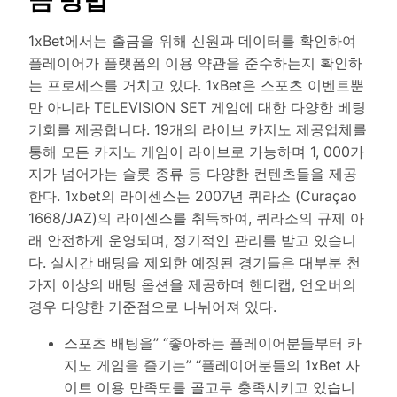
금 방법
1xBet에서는 출금을 위해 신원과 데이터를 확인하여
플레이어가 플랫폼의 이용 약관을 준수하는지 확인하
는 프로세스를 거치고 있다. 1xBet은 스포츠 이벤트뿐
만 아니라 TELEVISION SET 게임에 대한 다양한 베팅
기회를 제공합니다. 19개의 라이브 카지노 제공업체를
통해 모든 카지노 게임이 라이브로 가능하며 1, 000가
지가 넘어가는 슬롯 종류 등 다양한 컨텐츠들을 제공
한다. 1xbet의 라이센스는 2007년 퀴라소 (Curaçao
1668/JAZ)의 라이센스를 취득하여, 퀴라소의 규제 아
래 안전하게 운영되며, 정기적인 관리를 받고 있습니
다. 실시간 배팅을 제외한 예정된 경기들은 대부분 천
가지 이상의 배팅 옵션을 제공하며 핸디캡, 언오버의
경우 다양한 기준점으로 나뉘어져 있다.
스포츠 배팅을” “좋아하는 플레이어분들부터 카
지노 게임을 즐기는” “플레이어분들의 1xBet 사
이트 이용 만족도를 골고루 충족시키고 있습니