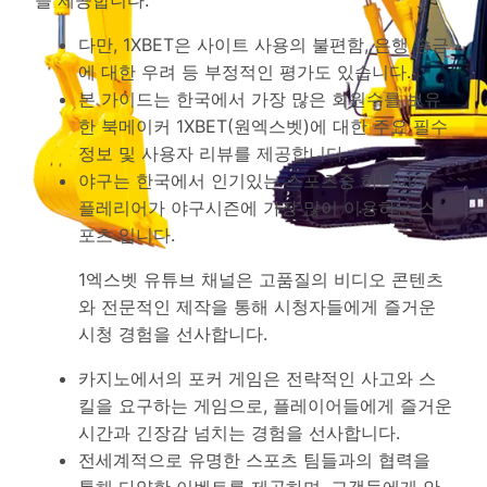
을 제공합니다.
다만, 1XBET은 사이트 사용의 불편함, 은행 송금
에 대한 우려 등 부정적인 평가도 있습니다.
본 가이드는 한국에서 가장 많은 회원수를 보유
한 북메이커 1XBET(원엑스벳)에 대한 주요 필수
정보 및 사용자 리뷰를 제공합니다.
야구는 한국에서 인기있는 스포츠중 하나이며
플레리어가 야구시즌에 가장 많이 이용하는 스
포츠 입니다.
1엑스벳 유튜브 채널은 고품질의 비디오 콘텐츠
와 전문적인 제작을 통해 시청자들에게 즐거운
시청 경험을 선사합니다.
카지노에서의 포커 게임은 전략적인 사고와 스
킬을 요구하는 게임으로, 플레이어들에게 즐거운
시간과 긴장감 넘치는 경험을 선사합니다.
전세계적으로 유명한 스포츠 팀들과의 협력을