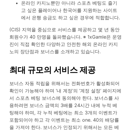
온라인 카지노뿐만 아니라 스포츠 베팅도 즐기
고 싶은 플레이어나 한국어를 지원하는 사이트
에서 은행 송금도 하고 싶은 경우에 적합합니다.
(CIS) 지역을 중심으로 서비스를 제공하고 몇 년 동안
회원수가 40 만명을 돌파했습니다. ※ 1xGamle은 운영
진이 직접 확인한 다양하고 안전한 해외 온라인 카지
노의 장단점과 보너스를 소개하고 있습니다.
최대 규모의 서비스 제공
보너스 자동 적립을 위해서는 전화번호가 활성화되어
확인이 가능해야 하며 ‘내 계정’의 ‘계정 설정’ 페이지에
서 스포츠 베팅 보너스에 동의해야 한다. 보너스를 사
용하려면 보너스 금액의 3배를 24시간 내에 누적 베
팅해야 하며, 각 누적 베팅에는 최소 3개의 이벤트가
포함되어야 하고 각 이벤트는 최소 one. 40의 배당률
을 가져야 한다. 보너스가 인정되기 위해서는 모든 베