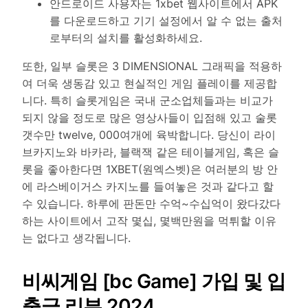
안드로이드 사용자는 1xbet 웹사이트에서 APK
를 다운로드하고 기기 설정에서 알 수 없는 출처
로부터의 설치를 활성화하세요.
또한, 일부 슬롯은 3 DIMENSIONAL 그래픽을 적용하
여 더욱 생동감 있고 현실적인 게임 플레이를 제공합
니다. 특히 슬롯게임은 국내 군소업체들과는 비교가
되지 않을 정도로 많은 영상사들이 입점해 있고 술롯
갯수만 twelve, 000여개에 육박합니다. 당신이 라이
브카지노와 바카라, 블랙잭 같은 테이블게임, 혹은 슬
롯을 좋아한다면 1XBET(원엑스벳)은 여러분의 방 안
에 라스베이거스 카지노를 들여놓은 것과 같다고 할
수 있습니다. 하루에 판돈만 수억~수십억이 왔다갔다
하는 사이트에서 고작 몇십, 몇백만원을 먹튀할 이유
는 없다고 생각됩니다.
비씨게임 [bc Game] 가입 및 입
출금 리뷰 2024