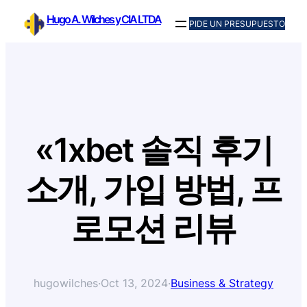
Saltar
Hugo A. Wilches y CIA LTDA
PIDE UN PRESUPUESTO
al
contenido
«1xbet 솔직 후기
소개, 가입 방법, 프
로모션 리뷰
hugowilches
·
Oct 13, 2024
·
Business & Strategy