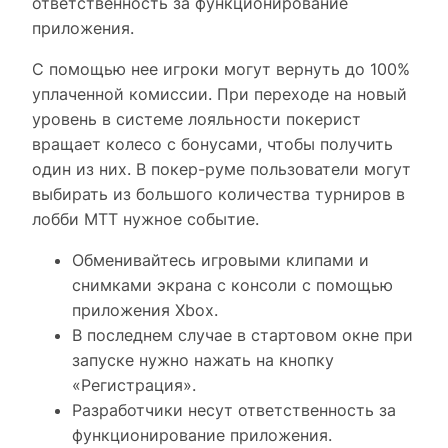
ответственность за функционирование
приложения.
С помощью нее игроки могут вернуть до 100%
уплаченной комиссии. При переходе на новый
уровень в системе лояльности покерист
вращает колесо с бонусами, чтобы получить
один из них. В покер-руме пользователи могут
выбирать из большого количества турниров в
лобби МТТ нужное событие.
Обменивайтесь игровыми клипами и
снимками экрана с консоли с помощью
приложения Xbox.
В последнем случае в стартовом окне при
запуске нужно нажать на кнопку
«Регистрация».
Разработчики несут ответственность за
функционирование приложения.