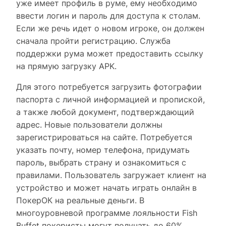
уже имеет профиль в руме, ему необходимо
ввести логин и пароль для доступа к столам.
Если же речь идет о новом игроке, он должен
сначала пройти регистрацию. Служба
поддержки рума может предоставить ссылку
на прямую загрузку APK.
Для этого потребуется загрузить фотографии
паспорта с личной информацией и пропиской,
а также любой документ, подтверждающий
адрес. Новые пользователи должны
зарегистрироваться на сайте. Потребуется
указать почту, номер телефона, придумать
пароль, выбрать страну и ознакомиться с
правилами. Пользователь загружает клиент на
устройство и может начать играть онлайн в
ПокерОК на реальные деньги. В
многоуровневой программе лояльности Fish
Buffet покеристы могут получать до 60%