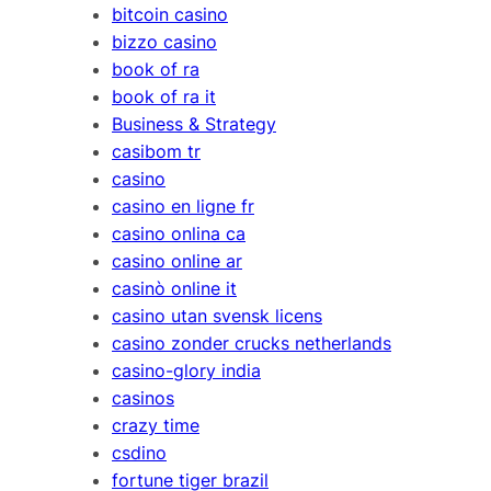
bitcoin casino
bizzo casino
book of ra
book of ra it
Business & Strategy
casibom tr
casino
casino en ligne fr
casino onlina ca
casino online ar
casinò online it
casino utan svensk licens
casino zonder crucks netherlands
casino-glory india
casinos
crazy time
csdino
fortune tiger brazil