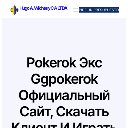
Saltar
Hugo A. Wilches y CIA LTDA
PIDE UN PRESUPUESTO
al
contenido
Pokerok Экс
Ggpokerok
Официальный
Сайт, Скачать
Клиент И Играть