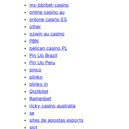
mx-bbrbet-casino
online casino au
onlone casino ES
other
ozwin au casino
PBN
pelican casino PL
Pin Up Brazil
Pin Up Peru
pinco
plinko
plinko in
Qizilbilet
Ramenbet
ricky casino australia
se
sites de apostas esports
slot