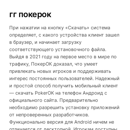
гг покерок
При нажатии на кнопку «Скачать» система
определяет, с какого устройства клиент зашел
в браузер, и начинает загрузку
соответствующего установочного файла.
Выйдя в 2021 году на первое место в мире по
трафику, ПокерОК доказал, что умеет
привлекать новых игроков и поддерживать
интерес постоянных пользователей. Надежный
и простой способ получить мобильный клиент
— скачать PokerOK на телефон Андроид с
официального сайта. Предварительно
необходимо разрешить установку приложений
от непроверенных разработчиков.
Функционально версия для Android ничем не
отличается от десктопной. Игрокам доступны