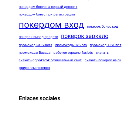
покердом бонус на первый депозит
покердом бонус при регистрации
покердом вход
покерок бонус код
покерок зеркало
покерок вывод средств
промокод на 1xslots
промокоды 1xSlots
промокоды 1хСлот
промокоды Вавада
рабочее зеркало 1xslots
скачать
скачать ggpokerok официальный сайт
скачать покерок на пк
фрироллы покерок
Enlaces sociales
Facebook
Twitter
LinkedIn
Instagram