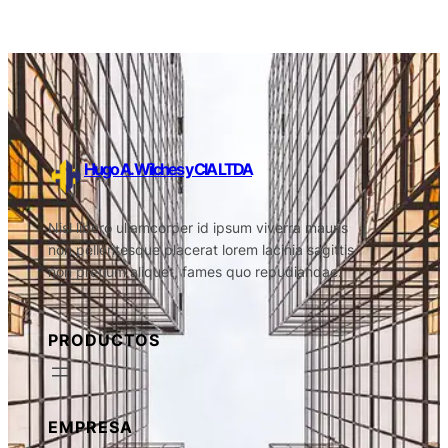
Hugo A. Wilches y CIA LTDA
Nisl libero ullamcorper id ipsum viverra mauris
non pellentesque placerat lorem lacinia sagittis
non pretium aliquet, fames quo repudiandae.
PRODUCTOS
EMPRESA