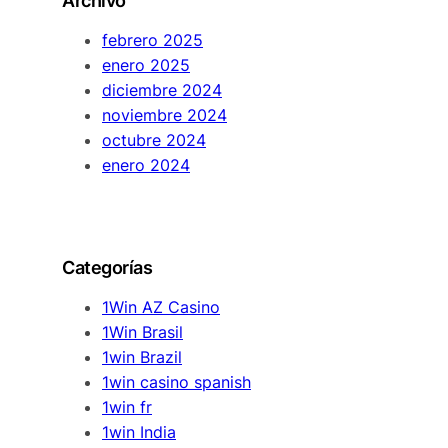
Archivo
c
h
febrero 2025
enero 2025
diciembre 2024
noviembre 2024
octubre 2024
enero 2024
Categorías
1Win AZ Casino
1Win Brasil
1win Brazil
1win casino spanish
1win fr
1win India