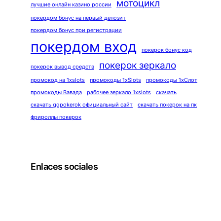
мотоцикл
лучшие онлайн казино россии
покердом бонус на первый депозит
покердом бонус при регистрации
покердом вход
покерок бонус код
покерок зеркало
покерок вывод средств
промокод на 1xslots
промокоды 1xSlots
промокоды 1хСлот
промокоды Вавада
рабочее зеркало 1xslots
скачать
скачать ggpokerok официальный сайт
скачать покерок на пк
фрироллы покерок
Enlaces sociales
Facebook
Twitter
LinkedIn
Instagram