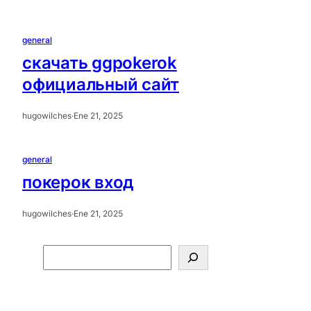
general
скачать ggpokerok
официальный сайт
hugowilches
·
Ene 21, 2025
general
покерок вход
hugowilches
·
Ene 21, 2025
S
e
a
r