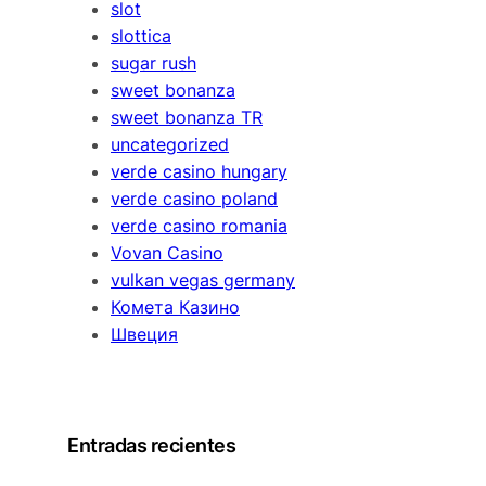
slot
slottica
sugar rush
sweet bonanza
sweet bonanza TR
uncategorized
verde casino hungary
verde casino poland
verde casino romania
Vovan Casino
vulkan vegas germany
Комета Казино
Швеция
Entradas recientes