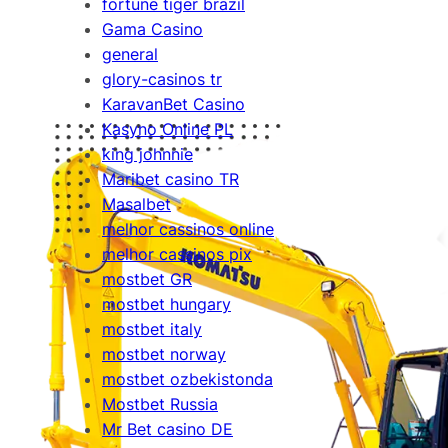
fortune tiger brazil
Gama Casino
general
glory-casinos tr
KaravanBet Casino
Kasyno Online PL
king johnnie
Maribet casino TR
Masalbet
melhor cassinos online
melhor cassinos pix
mostbet GR
mostbet hungary
mostbet italy
mostbet norway
mostbet ozbekistonda
Mostbet Russia
Mr Bet casino DE