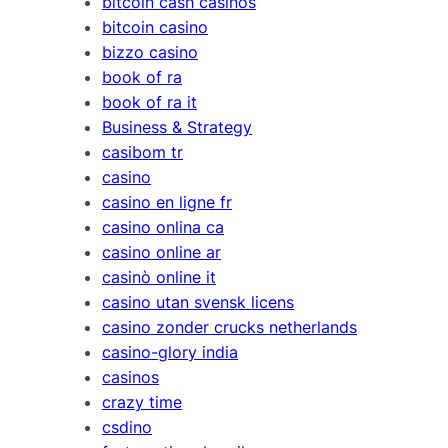
bitcoin cash casinos
bitcoin casino
bizzo casino
book of ra
book of ra it
Business & Strategy
casibom tr
casino
casino en ligne fr
casino onlina ca
casino online ar
casinò online it
casino utan svensk licens
casino zonder crucks netherlands
casino-glory india
casinos
crazy time
csdino