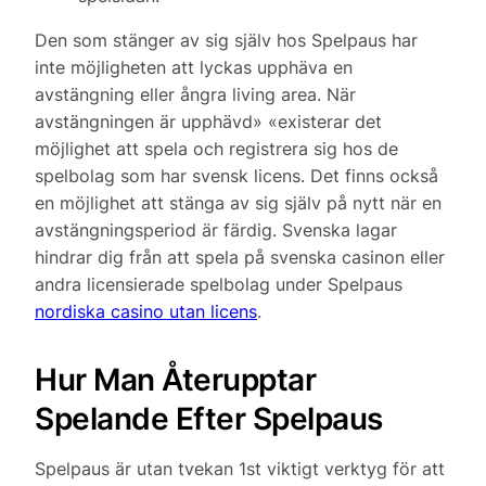
Den som stänger av sig själv hos Spelpaus har
inte möjligheten att lyckas upphäva en
avstängning eller ångra living area. När
avstängningen är upphävd» «existerar det
möjlighet att spela och registrera sig hos de
spelbolag som har svensk licens. Det finns också
en möjlighet att stänga av sig själv på nytt när en
avstängningsperiod är färdig. Svenska lagar
hindrar dig från att spela på svenska casinon eller
andra licensierade spelbolag under Spelpaus
nordiska casino utan licens
.
Hur Man Återupptar
Spelande Efter Spelpaus
Spelpaus är utan tvekan 1st viktigt verktyg för att