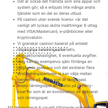
Det är också det främsta som sina appar och
system gör, så e erbjuds inte många andra
tjänster som en del av deras utbud.
På casinon utan svensk licens» «är det
vanligt att lyckas sköta insättningar 6 uttag
med VISA/Mastercard, e-plånböcker eller
kryptovalutor.
Vi granskar casinon baserat på antalet
tillgängliga betalningsalternativ,
transaktionshastighet, 6 eventuella avgifter.
Idag kan du exempelvis själv förlänga en
pågående spelpaus och det existerar flera
avstängningsperioder ni kan välja mellan
beroende på vilken som är lämpligast.
Andra tärningsspel att analisi på är Ferry-
boat Bo som är en kombination av Baccarat
och tärningsspel.
Ett lättnavigerat 6 visuellt tilltalande gränssnitt