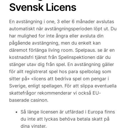
Svensk Licens
En avstängning i one, 3 eller 6 månader avslutas
automatiskt när avstängningsperioden löpt ut. Du
har mulighed for inte ångra eller avsluta din
pågående avstängning, men du enkelt kan
däremot förlänga living room. Spelpaus. se är en
kostnadsfri tjänst från Spelinspektionen där du
stänger utav dig från spel. En avstängning gäller
för allt registrerat spel hos para spelbolag som
sitter på» «licens att bedriva spel om pengar i
Sverige, enligt spellagen. För att slippa eventuella
skattefrågor rekommenderar vi också EU-
baserade casinon.
Så länge licensen är utfärdad i Europa finns
du inte att lyckas behöva betala skatt på
dina vinster.