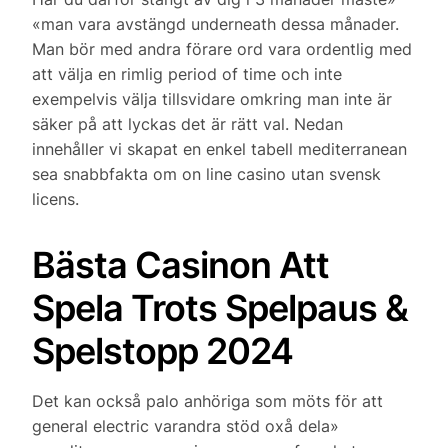
«man vara avstängd underneath dessa månader.
Man bör med andra förare ord vara ordentlig med
att välja en rimlig period of time och inte
exempelvis välja tillsvidare omkring man inte är
säker på att lyckas det är rätt val. Nedan
innehåller vi skapat en enkel tabell mediterranean
sea snabbfakta om on line casino utan svensk
licens.
Bästa Casinon Att
Spela Trots Spelpaus &
Spelstopp 2024
Det kan också palo anhöriga som möts för att
general electric varandra stöd oxå dela»