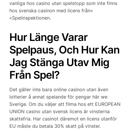
vanliga hos casino utan spelstopp som inte finns
hos svenska casinon med licens från»
«Spelinspektionen.
Hur Länge Varar
Spelpaus, Och Hur Kan
Jag Stänga Utav Mig
Från Spel?
Det gäller inte bara online casinon utan även
lotterier å annat spelande för pengar här we
Sverige. Om du väljer att filma hos ett EUROPEAN
UNION casino utan svensk licens är vinsterna
skattefria. Har casinot däremot en licens utanför
EU måste du betala 30% skatt på vinster.