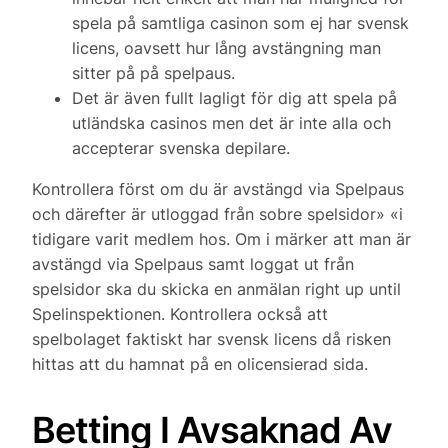
spela på samtliga casinon som ej har svensk
licens, oavsett hur lång avstängning man
sitter på på spelpaus.
Det är även fullt lagligt för dig att spela på
utländska casinos men det är inte alla och
accepterar svenska depilare.
Kontrollera först om du är avstängd via Spelpaus
och därefter är utloggad från sobre spelsidor» «i
tidigare varit medlem hos. Om i märker att man är
avstängd via Spelpaus samt loggat ut från
spelsidor ska du skicka en anmälan right up until
Spelinspektionen. Kontrollera också att
spelbolaget faktiskt har svensk licens då risken
hittas att du hamnat på en olicensierad sida.
Betting I Avsaknad Av