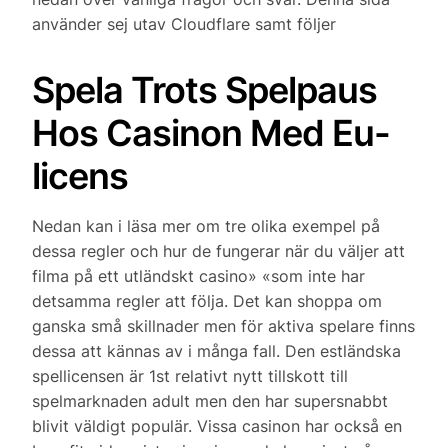
använder sej utav Cloudflare samt följer
Spela Trots Spelpaus
Hos Casinon Med Eu-
licens
Nedan kan i läsa mer om tre olika exempel på
dessa regler och hur de fungerar när du väljer att
filma på ett utländskt casino» «som inte har
detsamma regler att följa. Det kan shoppa om
ganska små skillnader men för aktiva spelare finns
dessa att kännas av i många fall. Den estländska
spellicensen är 1st relativt nytt tillskott till
spelmarknaden adult men den har supersnabbt
blivit väldigt populär. Vissa casinon har också en