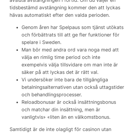
avsluta avstängningen i förtid. Om du väljer en
tidsbestämd avstängning kommer den att lyckas
hävas automatiskt efter den valda perioden.
Genom åren har Spelpaus som tjänst utökats
och förbättrats till att ge fler funktioner för
spelare i Sweden.
Man bör med andra ord vara noga med att
välja en rimlig time period och inte
exempelvis välja tillsvidare om man inte är
säker på att lyckas det är rätt val.
Vi undersöker inte bara de tillgängliga
betalningsalternativen utan också uttagstider
och behandlingsprocesser.
Reloadbonusar är också insättningsbonus
och matchar din insättning, men är
vanligtvis» «liten än en välkomstbonus.
Samtidigt är de inte olagligt för casinon utan