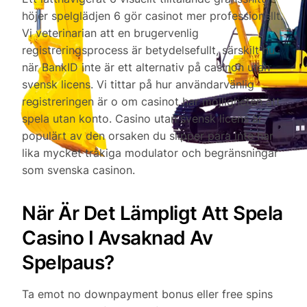
höjer spelglädjen 6 gör casinot mer professionellt.
Vi veterinarian att en brugervenlig
registreringsprocess är betydelsefullt, särskilt nu
när BankID inte är ett alternativ på casinon utan
svensk licens. Vi tittar på hur användarvänlig
registreringen är o om casinot har möjligheten att
spela utan konto. Casino utan svensk licens är
populärt av den orsaken du slipper para inte har
lika mycket tråkiga modulator och begränsningar
som svenska casinon.
När Är Det Lämpligt Att Spela
Casino I Avsaknad Av
Spelpaus?
Ta emot no downpayment bonus eller free spins