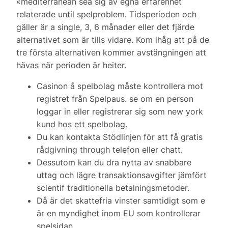
«mediterranean sea sig av egna erfarenhet
relaterade until spelproblem. Tidsperioden och
gäller är a single, 3, 6 månader eller det fjärde
alternativet som är tills vidare. Kom ihåg att på de
tre första alternativen kommer avstängningen att
hävas när perioden är heiter.
Casinon å spelbolag måste kontrollera mot
registret från Spelpaus. se om en person
loggar in eller registrerar sig som new york
kund hos ett spelbolag.
Du kan kontakta Stödlinjen för att få gratis
rådgivning through telefon eller chatt.
Dessutom kan du dra nytta av snabbare
uttag och lägre transaktionsavgifter jämfört
scientif traditionella betalningsmetoder.
Då är det skattefria vinster samtidigt som e
är en myndighet inom EU som kontrollerar
spelsidan.