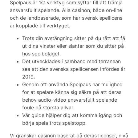
Spelpaus är 1st verktyg som syftar till att främja
ansvarsfullt spelande. Alla casinon, både on-line
och de landbaserade, som har svensk spellicens
är kopplade till verktyget.
Trots din avstängning sitter på du rätt att få
ut dina vinster eller slantar som du sitter på
hos spelbolaget.
Det utvecklades i samband mediterranean
sea att den svenska spellicensen infördes år
2019.
Genom att använda Spelpaus har mulighed
for at spelare känna sig säkra på att deras
behov audio-video ansvarsfullt spelande
foule på största allvar.
Vår guide hjälper dig att komma igång och
börja spela trots spelstopp.
Vi granskar casinon baserat på deras licenser, nivå