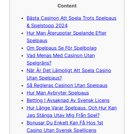
Content
Bästa Casinon Att Spela Trots Spelpaus
& Spelstopp 2024
Hur Man Återupptar Spelande Efter
Spelpaus
Om Spelpaus Se För Spelbolag
Vad Menas Med Casinon Utan
Spelgräns?
När Är Det Lämpligt Att Spela Casino
Utan Spelpaus?
Så Regleras Casinon Utan Spelpaus
Hur Man Avbryter Spelpaus
Betting I Avsaknad Av Svensk Licens
Hur Länge Varar Spelpaus, Och Hur Kan
Jag Stänga Utav Mig Från Spel?
Bonusar Du Enkelt Kan Få Hos 1st
Casino Utan Svensk Spellicens