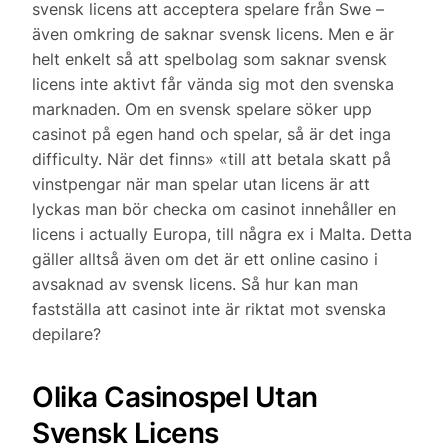
svensk licens att acceptera spelare från Swe –
även omkring de saknar svensk licens. Men e är
helt enkelt så att spelbolag som saknar svensk
licens inte aktivt får vända sig mot den svenska
marknaden. Om en svensk spelare söker upp
casinot på egen hand och spelar, så är det inga
difficulty. När det finns» «till att betala skatt på
vinstpengar när man spelar utan licens är att
lyckas man bör checka om casinot innehåller en
licens i actually Europa, till några ex i Malta. Detta
gäller alltså även om det är ett online casino i
avsaknad av svensk licens. Så hur kan man
fastställa att casinot inte är riktat mot svenska
depilare?
Olika Casinospel Utan
Svensk Licens