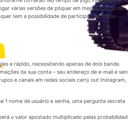
slumbrante tornarão teu tempo de jogo inesquecível. A
jogar várias versões de pôquer em mesas possuindo
ôquer tem a possibilidade de participar de muitas
les e rápido, necessitando apenas de dois bande.
formações da sua conta – seu endereço de e-mail e sen
upos e canais em redes sociais carry out Instagram,
lhe 1 nome de usuário e senha, uma pergunta secreta
eberá u valor apostado multiplicado pelas probabilida