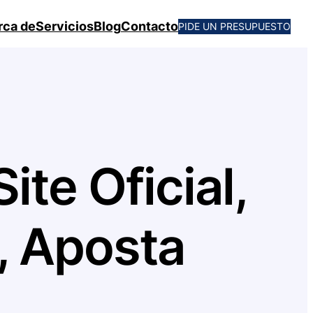
rca de
Servicios
Blog
Contacto
PIDE UN PRESUPUESTO
te Oficial,
, Aposta