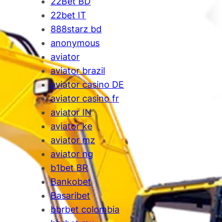
22Bet BD
22bet IT
888starz bd
anonymous
aviator
aviator brazil
aviator casino DE
aviator casino fr
aviator IN
aviator ke
aviator mz
aviator ng
b1bet BR
Bankobet
Basaribet
bbrbet colombia