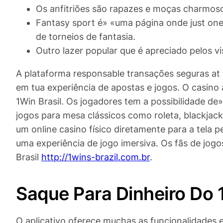
Os anfitriões são rapazes e moças charmoso
Fantasy sport é» «uma página onde just one 
de torneios de fantasia.
Outro lazer popular que é apreciado pelos v
A plataforma responsable transações seguras at
em tua experiência de apostas e jogos. O casino
1Win Brasil. Os jogadores tem a possibilidade de
jogos para mesa clássicos como roleta, blackjac
um online casino físico diretamente para a tela 
uma experiência de jogo imersiva. Os fãs de jo
Brasil
http://1wins-brazil.com.br
.
Saque Para Dinheiro Do 
O aplicativo oferece muchas as funcionalidades e