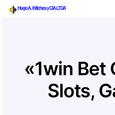
Saltar
Hugo A. Wilches y CIA LTDA
al
contenido
«1win Bet 
Slots, 