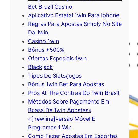
Bet Brazil Casino
Aplicativo Estatal 1win Para Iphone
Regras Para Apostas Simply No Site
Da 1win
Casino 1win
Bônus +500%
Ofertas Especiais 1win
Blackjack
Tipos De Slots/jogos
Bônus 1win Bet Para Apostas
Prós At The Contras Do 1win Brasil
Métodos Sobre Pagamento Em
Bcasa De 1win Apostas»
«[newline]versão Móvel E
Programas 1 Win
Como Fazer Apostas Em Esportes