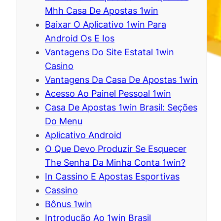
Mhh Casa De Apostas 1win
Baixar O Aplicativo 1win Para
Android Os E Ios
Vantagens Do Site Estatal 1win
Casino
Vantagens Da Casa De Apostas 1win
Acesso Ao Painel Pessoal 1win
Casa De Apostas 1win Brasil: Seções
Do Menu
Aplicativo Android
O Que Devo Produzir Se Esquecer
The Senha Da Minha Conta 1win?
In Cassino E Apostas Esportivas
Cassino
Bônus 1win
Introdução Ao 1win Brasil