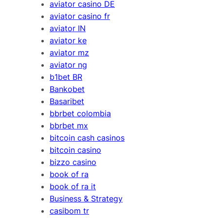
aviator casino DE
aviator casino fr
aviator IN
aviator ke
aviator mz
aviator ng
b1bet BR
Bankobet
Basaribet
bbrbet colombia
bbrbet mx
bitcoin cash casinos
bitcoin casino
bizzo casino
book of ra
book of ra it
Business & Strategy
casibom tr