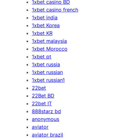
1xbet casino BD
1xbet casino french
1xbet india
1xbet Korea
1xbet KR
1xbet malaysia
1xbet Morocco
1xbet pt
1xbet russia
1xbet russian
1xbet russian1
22bet
22Bet BD
22bet IT
888starz bd
anonymous
aviator
aviator brazil