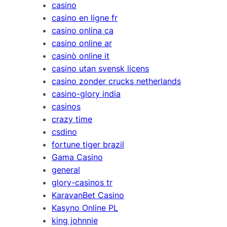
casino
casino en ligne fr
casino onlina ca
casino online ar
casinò online it
casino utan svensk licens
casino zonder crucks netherlands
casino-glory india
casinos
crazy time
csdino
fortune tiger brazil
Gama Casino
general
glory-casinos tr
KaravanBet Casino
Kasyno Online PL
king johnnie