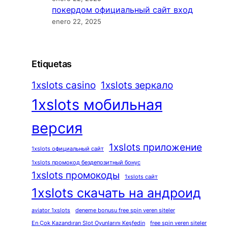
покердом официальный сайт вход
enero 22, 2025
Etiquetas
1xslots casino
1xslots зеркало
1xslots мобильная
версия
1xslots приложение
1xslots официальный сайт
1xslots промокод бездепозитный бонус
1xslots промокоды
1xslots сайт
1xslots скачать на андроид
aviator 1xslots
deneme bonusu free spin veren siteler
En Çok Kazandıran Slot Oyunlarını Keşfedin
free spin veren siteler