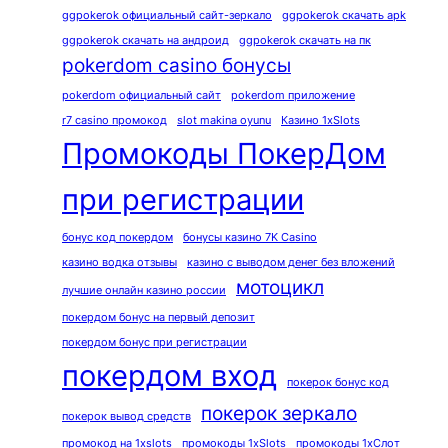
ggpokerok официальный сайт-зеркало
ggpokerok скачать apk
ggpokerok скачать на андроид
ggpokerok скачать на пк
pokerdom casino бонусы
pokerdom официальный сайт
pokerdom приложение
r7 casino промокод
slot makina oyunu
Казино 1xSlots
Промокоды ПокерДом
при регистрации
бонус код покердом
бонусы казино 7K Casino
казино водка отзывы
казино с выводом денег без вложений
мотоцикл
лучшие онлайн казино россии
покердом бонус на первый депозит
покердом бонус при регистрации
покердом вход
покерок бонус код
покерок зеркало
покерок вывод средств
промокод на 1xslots
промокоды 1xSlots
промокоды 1хСлот