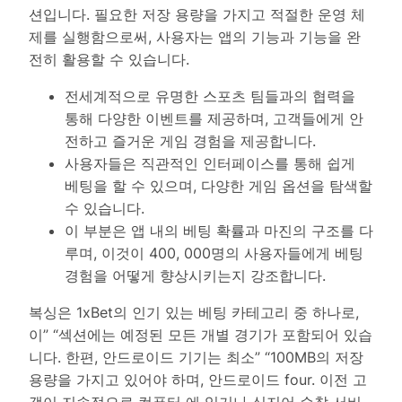
션입니다. 필요한 저장 용량을 가지고 적절한 운영 체
제를 실행함으로써, 사용자는 앱의 기능과 기능을 완
전히 활용할 수 있습니다.
전세계적으로 유명한 스포츠 팀들과의 협력을
통해 다양한 이벤트를 제공하며, 고객들에게 안
전하고 즐거운 게임 경험을 제공합니다.
사용자들은 직관적인 인터페이스를 통해 쉽게
베팅을 할 수 있으며, 다양한 게임 옵션을 탐색할
수 있습니다.
이 부분은 앱 내의 베팅 확률과 마진의 구조를 다
루며, 이것이 400, 000명의 사용자들에게 베팅
경험을 어떻게 향상시키는지 강조합니다.
복싱은 1xBet의 인기 있는 베팅 카테고리 중 하나로,
이” “섹션에는 예정된 모든 개별 경기가 포함되어 있습
니다. 한편, 안드로이드 기기는 최소” “100MB의 저장
용량을 가지고 있어야 하며, 안드로이드 four. 이전 고