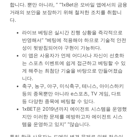
합니다. 뿐만 아니라, ” “1xBet은 모바일 앱에서의 금융
거래의 보안을 보장하기 위해 철저한 조치를 취합니
다.
라이브 베팅은 실시간 진행 상황을 즉각적으로
반영해서” “베팅에 적용해야 하므로 기술적 안전
성이 뒷받침되어야 구현이 가능하다.
이 앱은 사용자가 언제 어디서나 자신이 선호하
는 스포츠 이벤트에 쉽게 접근하고 베팅할 수 있
게 해주는 최첨단 기술을 바탕으로 만들어졌습
니다.
축구, 농구, 야구, 미식축구, 테니스, 아이스하키
등의 종목뿐만 아니라 e스포츠, TV 게임, 다트
등 다양한 종목에 베팅할 수 있다.
1xBET은 2019년까지 에이전트 시스템을 운영했
지만 이러한 문제를 예방하고자 에이전트 시스
템을 운영하고 있지” “않습니다.
특히 한국 사용자는 도메인 변경 문제로 인해 접속이