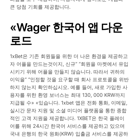
큰 당첨 기회를 제공합니다.
«Wager 한국어 앱 다운
로드
1xBet은 기존 회원들을 위한 더 나은 환경을 제공하고
자 어플을 만드는것이지, 신규” “회원을 마켓에서 유입
시키기 위해 어플을 만들지 않습니다. 따라서 귀하의
이익을” “인정할 것을 요구할 때 회사 프로토콜을 위반
하지 않는지 확인하십시오. 예를 들어, 새로 가입한 사
용자를 위한 환영 보너스는 최대 130, 000 KRW까지
지급될 수» «있습니다. 1xbet 앱은 전화 통화, 이메일,
실시간 문자 지원 및 소셜 미디어 플랫폼을 통한 종합
적인 고객 지원을 제공합니다. 1XBET은 한국 플레이
어를 위해 24시간 한국어 서비스를 제공하고 있으며
국내 은행의 한국 원화(KRW) 입출금 서비스를 제공하