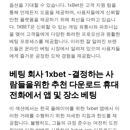
옵션을 기대할 수 있습니다. 1xBet은 고객 지원 팀을
통해 언제든지 도움을 제공하며, 사용자들에게 신뢰할
만한 플랫폼을 제공하기 위해 최선을 다하고 있습니
다. 1XBET은 신뢰할 수 있는 게임 유통사와 파트너십
을 맺어 고객들에게 다양한 화려한 프로모션과 원활한
베팅 프로세스를 제공합니다. 이러한 잘 알려진 브랜
드들은 온라인 베팅 시장에서 알려져 있으며 사용자들
에게 즐거운 공정한 도박 경험을 제공합니다.
베팅 회사 1xbet -결정하는 사
람들을위한 추천 다운로드 휴대
전화에서 앱 및 장소 베팅
이 섹션에서는 한국 플레이어를 위한 1xbet 앱에서 이
러한 거래를 수행하기 위한 자세한 지침과 한도를 제
공합니다. 불행히도, 그들의 규정 준수는 여전히 도전