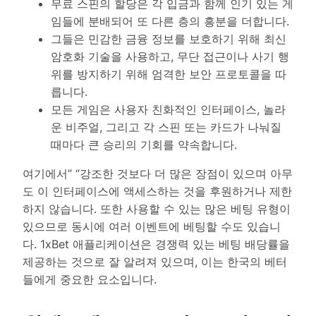
무료 스핀의 할당은 각 입금과 함께 인기 있는 게
임들에 분배되어 또 다른 층의 흥분을 더합니다.
그들은 민감한 금융 정보를 보호하기 위해 최신
암호화 기술을 사용하고, 무단 접근이나 사기 행
위를 방지하기 위해 엄격한 보안 프로토콜을 따
릅니다.
모든 게임은 사용자 친화적인 인터페이스, 놀라
운 비주얼, 그리고 각 스핀 또는 카드가 나눠질
때마다 큰 승리의 기회를 약속합니다.
여기에서” “강조한 것보다 더 많은 장점이 있으며 아무
도 이 인터페이스에 액세스하는 것을 후원하거나 제한
하지 않습니다. 또한 사용할 수 있는 많은 베팅 유형이
있으므로 동시에 여러 이벤트에 베팅할 수도 있습니
다. 1xBet 애플리케이션은 경쟁력 있는 베팅 배당률을
제공하는 것으로 잘 알려져 있으며, 이는 한국의 베터
들에게 중요한 요소입니다.