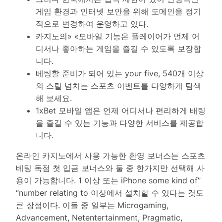
게임 환경과 인터넷 보안을 위해 도메인을 정기
적으로 변경하여 운영하고 있다.
카지노의» «모바일 기능은 플레이어가 언제 어
디서나 좋아하는 게임을 즐길 수 있도록 보장합
니다.
베팅할 준비가 되어 있는 your five, 540개 이상
의 스릴 넘치는 스포츠 이벤트를 다양하게 탐색
해 보세요.
1xBet 모바일 앱은 언제 어디서나 편리하게 배팅
을 즐길 수 있는 기능과 다양한 서비스를 제공합
니다.
온라인 카지노에서 사용 가능한 환영 보너스는 스포츠
베팅 독점 첫 입금 보너스와 둘 중 한가지만 선택해 사
용이 가능합니다. 1 이상 또는 iPhone some kind of”
“number relating to 이상에서 설치할 수 있다는 것도
큰 장점이다. 이들 중 일부는 Microgaming,
Advancement, Netentertainment, Pragmatic,