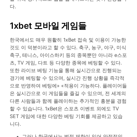
다.
1xbet 모바일 게임들
한국에서도 매우 원활히 1xBet 접속 및 이용이 가능한
것도 이 덕분이라고 할 수 있다. 축구, 농구, 야구, 미식
축구, 테니스, 아이스하키 등의 종목뿐만 아니라 e스포
츠, TV 게임, 다트 등 다양한 종목에 베팅할 수 있다.
또한 라이브 베팅 기능을 통해 실시간으로 진행되는
경기에 베팅할 수 있으며, 실시간 진행 상황을 즉각적
으로 반영하여 베팅에» «적용이 가능하다. 플레이어들
은 실시간으로 이 게임들을 즐길 수 있으며, 전 세계의
다른 사람들과 함께 플레이하는 추가적인 흥분을 경험
할 수 있습니다. 1xBet은 스포츠 이벤트 외에도 TV
SET 게임에 대한 다양한 베팅 기회를 제공하고 있습
니다.
그러나 한국에서는 법적 제한이 있어 안정적인