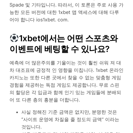
Spade 및 기타입니다. 따라서, 이 토론은 주로 사용 가
능한 모든 버전에 대한 1xbet 앱 액세스에 대해 다루
어야 합니다 ios1xbet. com.
1xbet에서는 어떤 스포츠와
이벤트에 베팅할 수 있나요?
예측에 더 많은주의를 기울이는 것이 훨씬 쉬워 져 대
차 대조표에 긍정적 인 영향을 미칩니다. 1xbet 온라인
카지노는 또한 다른 곳에서 찾을 수 없는 맞춤형 게임
경험을 제공하는 독점 게임도 제공합니다. 무료 스핀
의 할당은 각 입금과 함께 인기 있는 게임들에 분배되
어 또 다른 층의 흥분을 더합니다.
사실 정해진 기준 금액은 없지만, 분명한 것은
“사이트 운영에 차질을 줄 정도의 금액” 이라는
것입니다.