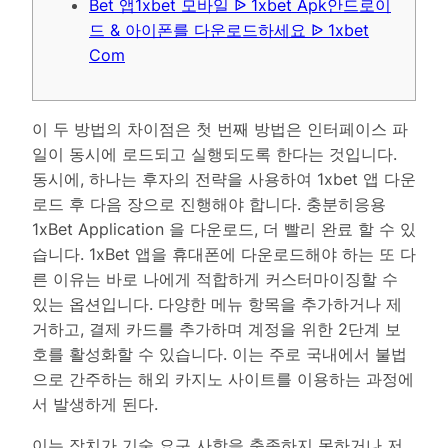
Bet 앱1xbet 모바일 ᐉ 1xbet Apk안드로이
드 & 아이폰를 다운로드하세요 ᐉ 1xbet
Com
이 두 방법의 차이점은 첫 번째 방법은 인터페이스 파
일이 동시에 로드되고 실행되도록 한다는 것입니다.
동시에, 하나는 후자의 전략을 사용하여 1xbet 앱 다운
로드 후 다음 장으로 진행해야 합니다. 충분히응용
1xBet Application 을 다운로드, 더 빨리 완료 할 수 있
습니다. 1хBet 앱을 휴대폰에 다운로드해야 하는 또 다
른 이유는 바로 나에게 적합하게 커스터마이징할 수
있는 옵션입니다. 다양한 메뉴 항목을 추가하거나 제
거하고, 결제 카드를 추가하며 계정을 위한 2단계 보
호를 활성화할 수 있습니다. 이는 주로 국내에서 불법
으로 간주하는 해외 카지노 사이트를 이용하는 과정에
서 발생하게 된다.
이는 장치가 기술 요구 사항을 충족하지 못하거나 저