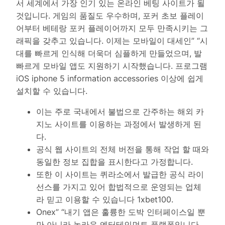
서 세계에서 가장 인기 있는 온라인 베팅 사이트가 될
것입니다. 게임의 품질도 우수하며, 포커 초보 플레이
어부터 베테랑 포커 플레이어까지 모두 만족시키는 그
래픽을 갖추고 있습니다. 이제는 모바일이 대세인” “시
대를 빠르게 인식해 더욱더 심플하게 만들었으며, 발
빠르게 모바일 앱도 지원하기 시작했습니다. 프로그램
iOS iphone 5 information accessories 이상에 쉽게
설치할 수 있습니다.
이는 주로 국내에서 불법으로 간주하는 해외 카
지노 사이트를 이용하는 과정에서 발생하게 된
다.
공식 웹 사이트의 전체 버전을 통해 작업 할 때와
동일한 정보 집합을 표시한다고 가정합니다.
또한 이 사이트는 퀴라소에서 발급한 공식 라이
선스를 가지고 있어 합법적으로 운영되는 업체
라 믿고 이용할 수 있습니다 1xbet100.
Onex” “내기 앱은 훌륭한 도박 인터페이스일 뿐
만 아니라 놀라운 엔터테인먼트 플랫폼입니다.