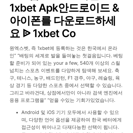
1xbet Apk안드로이드 &
아이폰를 다운로드하세
요 ᐉ 1xbet Co
원엑스벳, 즉 1xbet에 등록하는 것은 한국에서 온라
인” “배팅의 세계로 발을 들여놓는 첫걸음입니다. 베팅
할 준비가 되어 있는 your a few, 540개 이상의 스릴
넘치는 스포츠 이벤트를 다양하게 탐색해 보세요. 축
구, 테니스, 농구, 배드민턴, F1 경주, 야구, 레슬링, 육
상 경기 등 다양한 스포츠 중에서 선택할 수 있습니다.
그리고 바라건대, 상점에서만이 아니라 검색 엔진에서
응용 프로그램을” “얻을 수있는 기회가있었습니다.
Android 및 iOS 기기 모두에서 사용할 수 있으
며, 다양한 언어 옵션을 제공하여 한국 베터에게
접근성이 뛰어나고 다재다능한 선택이 됩니다.