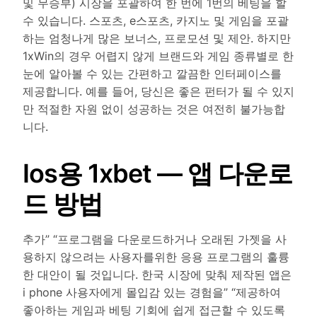
및 무승부) 시장을 포괄하여 한 번에 1번의 베팅을 할
수 있습니다. 스포츠, e스포츠, 카지노 및 게임을 포괄
하는 엄청나게 많은 보너스, 프로모션 및 제안. 하지만
1xWin의 경우 어렵지 않게 브랜드와 게임 종류별로 한
눈에 알아볼 수 있는 간편하고 깔끔한 인터페이스를
제공합니다. 예를 들어, 당신은 좋은 펀터가 될 수 있지
만 적절한 자원 없이 성공하는 것은 여전히 ​​불가능합
니다.
Ios용 1xbet — 앱 다운로
드 방법
추가” “프로그램을 다운로드하거나 오래된 가젯을 사
용하지 않으려는 사용자를위한 응용 프로그램의 훌륭
한 대안이 될 것입니다. 한국 시장에 맞춰 제작된 앱은
i phone 사용자에게 몰입감 있는 경험을” “제공하여
좋아하는 게임과 베팅 기회에 쉽게 접근할 수 있도록