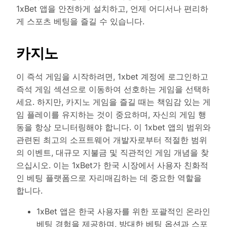
1xBet 앱을 안전하게 설치하고, 언제 어디서나 편리하
게 스포츠 베팅을 즐길 수 있습니다.
카지노
이 즉석 게임을 시작하려면, 1xbet 계정에 로그인하고
즉석 게임 섹션으로 이동하여 선호하는 게임을 선택하
세요. 하지만, 카지노 게임을 즐길 때는 책임감 있는 게
임 플레이를 유지하는 것이 중요하며, 자신의 게임 행
동을 항상 모니터링해야 합니다. 이 1xbet 앱의 범위와
관련된 최고의 소프트웨어 개발자로부터 적절한 범위
의 이벤트, 대규모 지불금 및 직관적인 게임 개념을 찾
으십시오. 이는 1xBet가 한국 시장에서 사용자 친화적
인 베팅 플랫폼으로 자리매김하는 데 중요한 역할을
합니다.
1xBet 앱은 한국 사용자를 위한 포괄적인 온라인
베팅 경험을 제공하며, 방대한 베팅 옵션과 스포