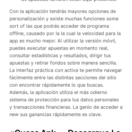
Con la aplicación tendrás mayores opciones de
personalización y existe muchas funciones some
sort of las que podrás acceder de programa
offline, causado por la la cual la velocidad para la
app es mucho mejor. Al utilizar la versión móvil,
puedes executar apuestas en momento real,
consultar estadísticas y resultados, dirigir tus
apuestas y retirar fondos sobre manera sencilla.
La interfaz práctica con activa te permite navegar
fácilmente entre las distintas secciones del sitio
con encontrar rápidamente lo que buscas.
Además, la aplicación utiliza el más odierno
sistema de protección para tus datos personales
y transacciones financieras. La genio de acceder a
new sus ganancias rápidamente es clave.