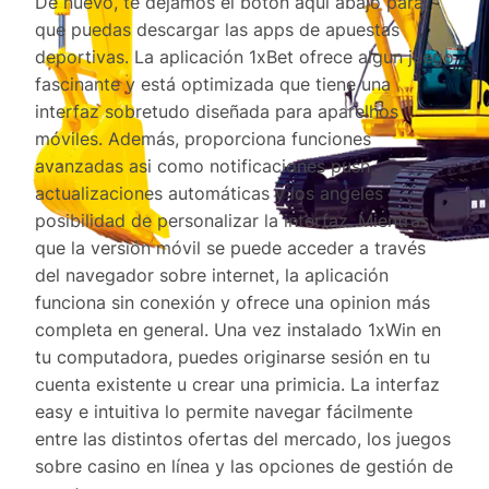
De nuevo, te dejamos el botón aquí abajo para
que puedas descargar las apps de apuestas
deportivas. La aplicación 1xBet ofrece algun juego
fascinante y está optimizada que tiene una
interfaz sobretudo diseñada para aparelhos
móviles. Además, proporciona funciones
avanzadas asi como notificaciones push,
actualizaciones automáticas y los angeles
posibilidad de personalizar la interfaz. Mientras
que la versión móvil se puede acceder a través
del navegador sobre internet, la aplicación
funciona sin conexión y ofrece una opinion más
completa en general. Una vez instalado 1xWin en
tu computadora, puedes originarse sesión en tu
cuenta existente u crear una primicia. La interfaz
easy e intuitiva lo permite navegar fácilmente
entre las distintos ofertas del mercado, los juegos
sobre casino en línea y las opciones de gestión de