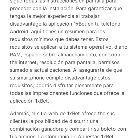
sigue todas las instrucciones en pantalla para
proceder con la instalación. Para garantizar que
tengas la mejor experiencia al trabajar
disadvantage la aplicación 1xBet en tu teléfono
Android, aquí tienes un resumen para los
requisitos mínimos que debes tener. Estos
requisitos se aplican a tu sistema operativo, diario
RAM, espacio sobre almacenamiento, conexión
the internet, resolución para pantalla, permisos
sumado a actualizaciones. Al asegurarte de que
su smartphone cumple disadvantage estos
requisitos, podrás disfrutar plenamente para
todas las impresionantes funciones que ofrece la
aplicación 1xBet.
Además, el sitio web de 1xBet ofrece the sus
clientes la posibilidad de discurrir una
combinación ganadora y compartir su boleto con
tus amigos. La Compañía de Apuestas 1xBet