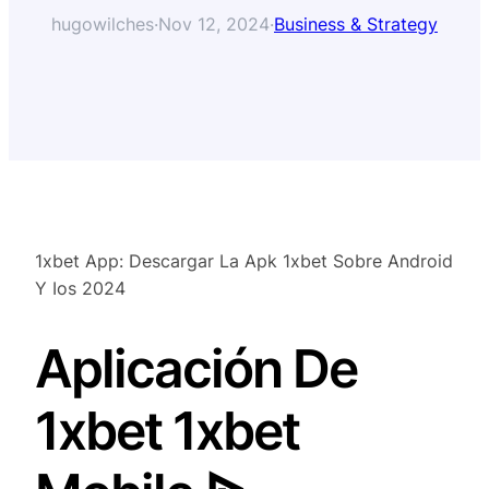
hugowilches
·
Nov 12, 2024
·
Business & Strategy
1xbet App: Descargar La Apk 1xbet Sobre Android
Y Ios 2024
Aplicación De
1xbet 1xbet