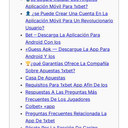
Aplicación Móvil Para 1xbet?
¿se Puede Crear Una Cuenta En La
Aplicación Móvil Para Un Revolucionario
Usuario?
Bet – Descarga La Aplicación Para
Android Con Ios
«Guess Apk — Descargue La App Para
Android Y Ios
¿qué Garantías Ofrece La Compañía
Sobre Apuestas 1xbet?
Casa De Apuestas
Requisitos Para 1xbet App Afin De Ios
Respuestas A Las Preguntas Más
Frecuentes De Los Jugadores
Colbet» «app
Preguntas Frecuentes Relacionada La
App De 1xbet
Pásate Por La Sección De Casino