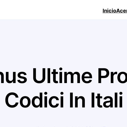
Inicio
Ace
us Ultime Pr
Codici In Itali