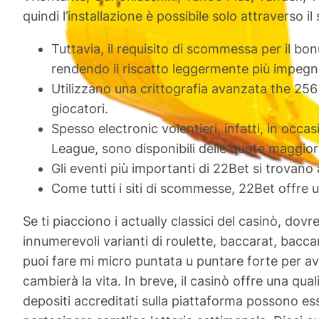
quindi l’installazione è possibile solo attraverso il s
Tuttavia, il requisito di scommessa per il bon
rendendo il riscatto leggermente più impegn
Utilizzano una crittografia avanzata the 256 b
giocatori.
Spesso electronic volentieri, infatti, in occa
League, sono disponibili delle quote maggiora
Gli eventi più importanti di 22Bet si trovano 
Come tutti i siti di scommesse, 22Bet offre un
Se ti piacciono i actually classici del casinò, dovr
innumerevoli varianti di roulette, baccarat, bacc
puoi fare mi micro puntata u puntare forte per ave
cambierà la vita. In breve, il casinò offre una qual
depositi accreditati sulla piattaforma possono ess