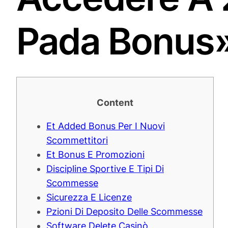
Pada Bonus
Content
Et Added Bonus Per I Nuovi
Scommettitori
Et Bonus E Promozioni
Discipline Sportive E Tipi Di
Scommesse
Sicurezza E Licenze
Pzioni Di Deposito Delle Scommesse
Software Delete Casinò