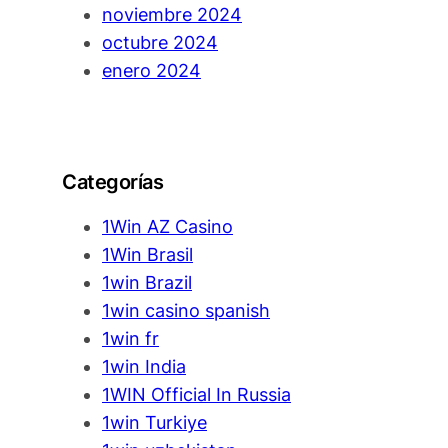
noviembre 2024
octubre 2024
enero 2024
Categorías
1Win AZ Casino
1Win Brasil
1win Brazil
1win casino spanish
1win fr
1win India
1WIN Official In Russia
1win Turkiye