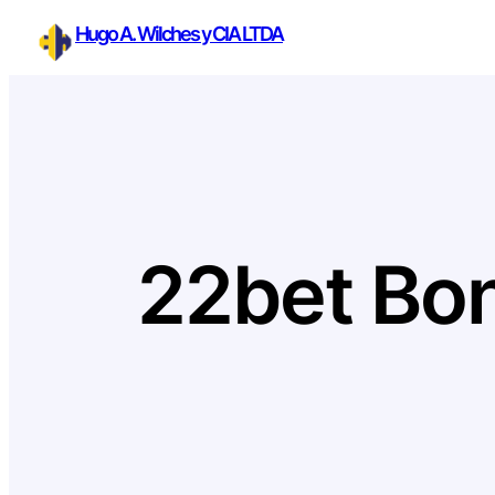
Saltar
Hugo A. Wilches y CIA LTDA
al
contenido
22bet Bon