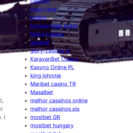
casinos
crazy time
csdino
fortune tiger brazil
Gama Casino
ei
general
glory-casinos tr
KaravanBet Casino
Kasyno Online PL
king johnnie
Maribet casino TR
Masalbet
ò,
melhor cassinos online
i
melhor cassinos pix
. I
mostbet GR
mostbet hungary