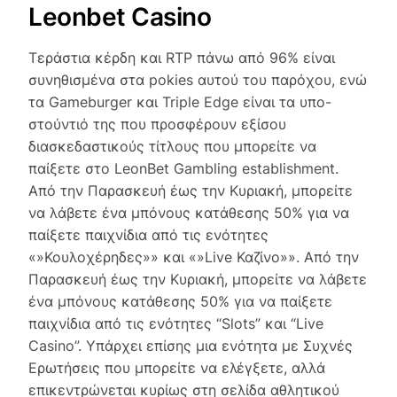
Leonbet Casino
Τεράστια κέρδη και RTP πάνω από 96% είναι
συνηθισμένα στα pokies αυτού του παρόχου, ενώ
τα Gameburger και Triple Edge είναι τα υπο-
στούντιό της που προσφέρουν εξίσου
διασκεδαστικούς τίτλους που μπορείτε να
παίξετε στο LeonBet Gambling establishment.
Από την Παρασκευή έως την Κυριακή, μπορείτε
να λάβετε ένα μπόνους κατάθεσης 50% για να
παίξετε παιχνίδια από τις ενότητες
«»Κουλοχέρηδες»» και «»Live Καζίνο»». Από την
Παρασκευή έως την Κυριακή, μπορείτε να λάβετε
ένα μπόνους κατάθεσης 50% για να παίξετε
παιχνίδια από τις ενότητες “Slots” και “Live
Casino”. Υπάρχει επίσης μια ενότητα με Συχνές
Ερωτήσεις που μπορείτε να ελέγξετε, αλλά
επικεντρώνεται κυρίως στη σελίδα αθλητικού