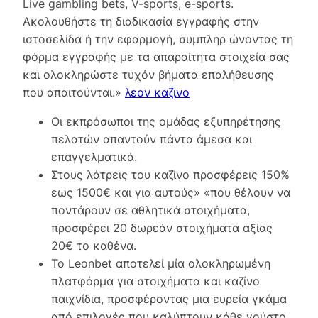
Live gambling bets, V-sports, e-sports.
Ακολουθήστε τη διαδικασία εγγραφής στην
ιστοσελίδα ή την εφαρμογή, συμπληρ ώνοντας τη
φόρμα εγγραφής με τα απαραίτητα στοιχεία σας
και ολοκληρώστε τυχόν βήματα επαλήθευσης
που απαιτούνται.»
λεον καζινο
Οι εκπρόσωποι της ομάδας εξυπηρέτησης
πελατών απαντούν πάντα άμεσα και
επαγγελματικά.
Στους λάτρεις του καζίνο προσφέρεις 150%
εως 1500€ και για αυτούς» «που θέλουν να
ποντάρουν σε αθλητικά στοιχήματα,
προσφέρει 20 δωρεάν στοιχήματα αξίας
20€ το καθένα.
Το Leonbet αποτελεί μία ολοκληρωμένη
πλατφόρμα για στοιχήματα και καζίνο
παιχνίδια, προσφέροντας μια ευρεία γκάμα
από επιλογές που καλύπτουν κάθε γούστο