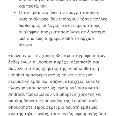
και προτίμηση.
Όταν πρόκειται για την πραγματοποίηση
μιας ανάληψης, δεν υπάρχουν τόσες πολλές
διαθέσιμες επιλογές και οι περισσότερες
αναλήψεις πραγματοποιούνται σε διάστημα
just one έως 3 ημερών από το αρχικό
αίτημα.
Επιπλέον με την χρήση SSL κρυπτογράφηση των
δεδομένων, η Leonbet παρέχει αξιοπιστία και
ασφάλεια στους χρήστες της. Επιπρόσθετα, η
Leonbet προσφέρει στους παίκτες της μια
εξαιρετική εμπειρία, καζίνο, στοίχημα, εύκολη
πλοήγηση και ασφαλώς εφαρμογή για κινητά
Android, προκειμένου να μπορεί ο χρήστης να
απολαμβάνει τις υπηρεσίες της Leonbet από
οπουδήποτε. Προσφέρει μια δυνατή εμπειρία
κινητής τηλεφωνίας, τόσο εντός εφαρμογής όσο