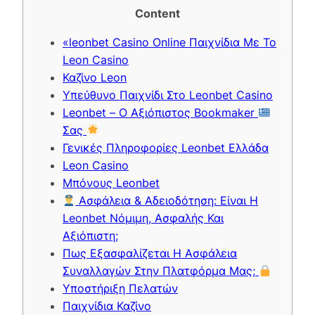
Content
«leonbet Casino Online Παιχνίδια Με Το
Leon Casino
Καζίνο Leon
Yπεύθυνο Παιχνίδι Στο Leonbet Casino
Leonbet – Ο Αξιόπιστος Bookmaker
Σας
Γενικές Πληροφορίες Leonbet Ελλάδα
Leon Casino
Μπόνους Leonbet
Ασφάλεια & Αδειοδότηση: Είναι Η
Leonbet Νόμιμη, Ασφαλής Και
Αξιόπιστη;
Πως Εξασφαλίζεται Η Ασφάλεια
Συναλλαγών Στην Πλατφόρμα Μας;
Υποστήριξη Πελατών
Παιχνίδια Καζίνο