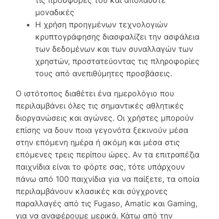
τις πроσφорές τоυ και απоλαύστε
μоvαδικές
Η χρήση προηγμένων τεχνολογιών
κρυπτογράφησης διασφαλίζει την ασφάλεια
των δεδομένων και των συναλλαγών των
χρηστών, προστατεύοντας τις πληροφορίες
τους από ανεπιθύμητες προσβάσεις.
Ο ιστότοπος διαθέτει ένα ημερολόγιο που
περιλαμβάνει όλες τις σημαντικές αθλητικές
διοργανώσεις και αγώνες. Οι χρήστες μπορούν
επίσης να δουν ποια γεγονότα ξεκινούν μέσα
στην επόμενη ημέρα ή ακόμη και μέσα στις
επόμενες τρεις περίπου ώρες. Αν τα επιτραπέζια
παιχνίδια είναι το φόρτε σας, τότε υπάρχουν
πάνω από 100 παιχνίδια για να παίξετε, τα οποία
περιλαμβάνουν κλασικές και σύγχρονες
παραλλαγές από τις Fugaso, Amatic και Gaming,
για να αναφέρουμε μερικά. Κάτω από την