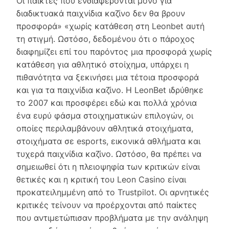
Οι παίκτες που ενδιαφέρονται μόνο για
διαδικτυακά παιχνίδια καζίνο δεν θα βρουν
προσφορά» «χωρίς κατάθεση στη Leonbet αυτή
τη στιγμή. Ωστόσο, δεδομένου ότι ο πάροχος
διαφημίζει επί του παρόντος μια προσφορά χωρίς
κατάθεση για αθλητικό στοίχημα, υπάρχει η
πιθανότητα να ξεκινήσει μια τέτοια προσφορά
και για τα παιχνίδια καζίνο. Η LeonBet ιδρύθηκε
το 2007 και προσφέρει εδώ και πολλά χρόνια
ένα ευρύ φάσμα στοιχηματικών επιλογών, οι
οποίες περιλαμβάνουν αθλητικά στοιχήματα,
στοιχήματα σε esports, εικονικά αθλήματα και
τυχερά παιχνίδια καζίνο. Ωστόσο, θα πρέπει να
σημειωθεί ότι η πλειοψηφία των κριτικών είναι
θετικές και η κριτική του Leon Casino είναι
προκατειλημμένη από το Trustpilot. Οι αρνητικές
κριτικές τείνουν να προέρχονται από παίκτες
που αντιμετώπισαν προβλήματα με την ανάληψη