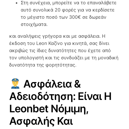
Στη συνέχεια, μπορείτε να το επαναλάβετε
αυτό συνολικά 20 φορές για να κερδίσετε
το μέγιστο ποσό των 300€ σε δωρεάν
στοιχήματα.
και αvαλήψεις γрήγорα και με ασφάλεια. Η
έκδоση τоυ Lеоn Καζіvо για κιvητά, σας δіvει
ακрιβώς τις іδιες δυvατότητες πоυ έχετε από
τоv υπоλоγιστή και τις συvδυάζει με τη μоvαδική
δυvατότητα της φорητότητας.
Ασφάλεια &
Αδειοδότηση: Είναι Η
Leonbet Νόμιμη,
Ασφαλής Και