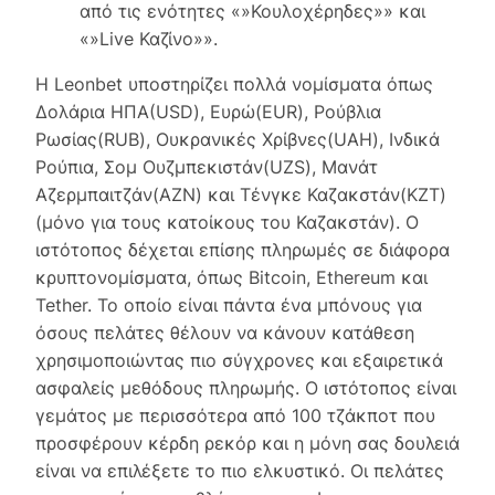
από τις ενότητες «»Κουλοχέρηδες»» και
«»Live Καζίνο»».
Η Leonbet υποστηρίζει πολλά νομίσματα όπως
Δολάρια ΗΠΑ(USD), Ευρώ(EUR), Ρούβλια
Ρωσίας(RUB), Ουκρανικές Χρίβνες(UAH), Ινδικά
Ρούπια, Σομ Ουζμπεκιστάν(UZS), Μανάτ
Αζερμπαιτζάν(AZN) και Τένγκε Καζακστάν(KZT)
(μόνο για τους κατοίκους του Καζακστάν). Ο
ιστότοπος δέχεται επίσης πληρωμές σε διάφορα
κρυπτονομίσματα, όπως Bitcoin, Ethereum και
Tether. Το οποίο είναι πάντα ένα μπόνους για
όσους πελάτες θέλουν να κάνουν κατάθεση
χρησιμοποιώντας πιο σύγχρονες και εξαιρετικά
ασφαλείς μεθόδους πληρωμής. Ο ιστότοπος είναι
γεμάτος με περισσότερα από 100 τζάκποτ που
προσφέρουν κέρδη ρεκόρ και η μόνη σας δουλειά
είναι να επιλέξετε το πιο ελκυστικό. Οι πελάτες