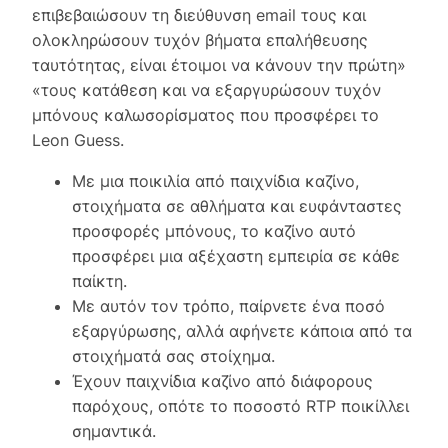
επιβεβαιώσουν τη διεύθυνση email τους και
ολοκληρώσουν τυχόν βήματα επαλήθευσης
ταυτότητας, είναι έτοιμοι να κάνουν την πρώτη»
«τους κατάθεση και να εξαργυρώσουν τυχόν
μπόνους καλωσορίσματος που προσφέρει το
Leon Guess.
Με μια ποικιλία από παιχνίδια καζίνο,
στοιχήματα σε αθλήματα και ευφάνταστες
προσφορές μπόνους, το καζίνο αυτό
προσφέρει μια αξέχαστη εμπειρία σε κάθε
παίκτη.
Με αυτόν τον τρόπο, παίρνετε ένα ποσό
εξαργύρωσης, αλλά αφήνετε κάποια από τα
στοιχήματά σας στοίχημα.
Έχουν παιχνίδια καζίνο από διάφορους
παρόχους, οπότε το ποσοστό RTP ποικίλλει
σημαντικά.