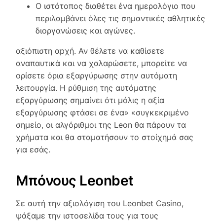
Ο ιστότοπος διαθέτει ένα ημερολόγιο που
περιλαμβάνει όλες τις σημαντικές αθλητικές
διοργανώσεις και αγώνες.
αξιόπιστη αрχή. Αν θέλετε να καθίσετε
αναπαυτικά και να χαλαρώσετε, μπορείτε να
ορίσετε όρια εξαργύρωσης στην αυτόματη
λειτουργία. Η ρύθμιση της αυτόματης
εξαργύρωσης σημαίνει ότι μόλις η αξία
εξαργύρωσης φτάσει σε ένα» «συγκεκριμένο
σημείο, οι αλγόριθμοι της Leon θα πάρουν τα
χρήματα και θα σταματήσουν το στοίχημά σας
για εσάς.
Μπόνους Leonbet
Σε αυτή την αξιολόγιση του Leonbet Casino,
ψάξαμε την ιστοσελίδα τους για τους