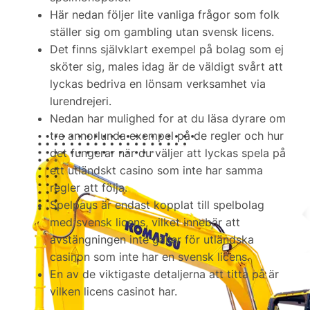
Här nedan följer lite vanliga frågor som folk
ställer sig om gambling utan svensk licens.
Det finns självklart exempel på bolag som ej
sköter sig, males idag är de väldigt svårt att
lyckas bedriva en lönsam verksamhet via
lurendrejeri.
Nedan har mulighed for at du läsa dyrare om
tre annorlunda exempel på de regler och hur
det fungerar när du väljer att lyckas spela på
ett utländskt casino som inte har samma
regler att följa.
Spelpaus är endast kopplat till spelbolag
med svensk licens, vilket innebär att
avstängningen inte gäller för utländska
casinon som inte har en svensk licens.
En av de viktigaste detaljerna att titta på är
vilken licens casinot har.