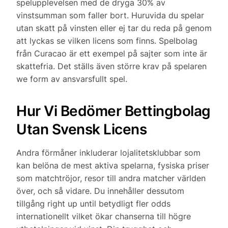
spelupplevelsen med de dryga 30% av
vinstsumman som faller bort. Huruvida du spelar
utan skatt på vinsten eller ej tar du reda på genom
att lyckas se vilken licens som finns. Spelbolag
från Curacao är ett exempel på sajter som inte är
skattefria. Det ställs även större krav på spelaren
we form av ansvarsfullt spel.
Hur Vi Bedömer Bettingbolag
Utan Svensk Licens
Andra förmåner inkluderar lojalitetsklubbar som
kan belöna de mest aktiva spelarna, fysiska priser
som matchtröjor, resor till andra matcher världen
över, och så vidare. Du innehåller dessutom
tillgång right up until betydligt fler odds
internationellt vilket ökar chanserna till högre