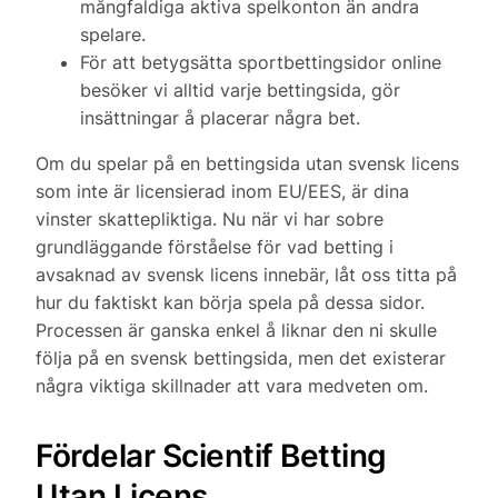
mångfaldiga aktiva spelkonton än andra
spelare.
För att betygsätta sportbettingsidor online
besöker vi alltid varje bettingsida, gör
insättningar å placerar några bet.
Om du spelar på en bettingsida utan svensk licens
som inte är licensierad inom EU/EES, är dina
vinster skattepliktiga. Nu när vi har sobre
grundläggande förståelse för vad betting i
avsaknad av svensk licens innebär, låt oss titta på
hur du faktiskt kan börja spela på dessa sidor.
Processen är ganska enkel å liknar den ni skulle
följa på en svensk bettingsida, men det existerar
några viktiga skillnader att vara medveten om.
Fördelar Scientif Betting
Utan Licens