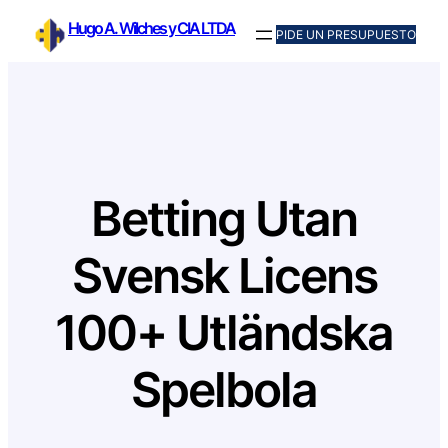
Saltar
Hugo A. Wilches y CIA LTDA
PIDE UN PRESUPUESTO
al
contenido
Betting Utan
Svensk Licens
100+ Utländska
Spelbola