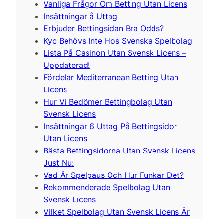
Vanliga Frågor Om Betting Utan Licens
Insättningar å Uttag
Erbjuder Bettingsidan Bra Odds?
Kyc Behövs Inte Hos Svenska Spelbolag
Lista På Casinon Utan Svensk Licens –
Uppdaterad!
Fördelar Mediterranean Betting Utan
Licens
Hur Vi Bedömer Bettingbolag Utan
Svensk Licens
Insättningar 6 Uttag På Bettingsidor
Utan Licens
Bästa Bettingsidorna Utan Svensk Licens
Just Nu:
Vad Är Spelpaus Och Hur Funkar Det?
Rekommenderade Spelbolag Utan
Svensk Licens
Vilket Spelbolag Utan Svensk Licens Är