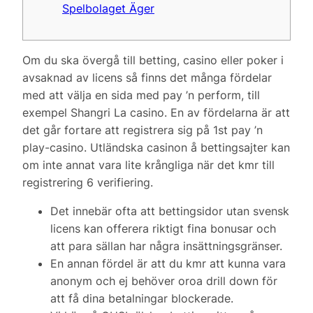
Spelbolaget Äger
Om du ska övergå till betting, casino eller poker i
avsaknad av licens så finns det många fördelar
med att välja en sida med pay ’n perform, till
exempel Shangri La casino. En av fördelarna är att
det går fortare att registrera sig på 1st pay ’n
play-casino. Utländska casinon å bettingsajter kan
om inte annat vara lite krångliga när det kmr till
registrering 6 verifiering.
Det innebär ofta att bettingsidor utan svensk
licens kan offerera riktigt fina bonusar och
att para sällan har några insättningsgränser.
En annan fördel är att du kmr att kunna vara
anonym och ej behöver oroa drill down för
att få dina betalningar blockerade.