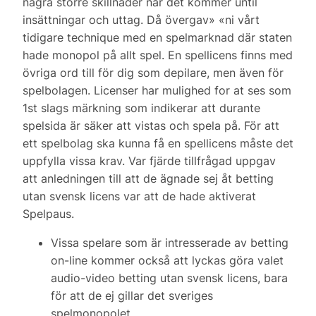
några större skillnader när det kommer until
insättningar och uttag. Då övergav» «ni vårt
tidigare technique med en spelmarknad där staten
hade monopol på allt spel. En spellicens finns med
övriga ord till för dig som depilare, men även för
spelbolagen. Licenser har mulighed for at ses som
1st slags märkning som indikerar att durante
spelsida är säker att vistas och spela på. För att
ett spelbolag ska kunna få en spellicens måste det
uppfylla vissa krav. Var fjärde tillfrågad uppgav
att anledningen till att de ägnade sej åt betting
utan svensk licens var att de hade aktiverat
Spelpaus.
Vissa spelare som är intresserade av betting
on-line kommer också att lyckas göra valet
audio-video betting utan svensk licens, bara
för att de ej gillar det sveriges
spelmonopolet.