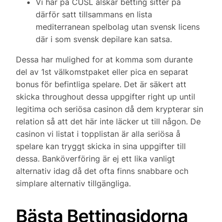
Vi här på CUSL älskar betting sitter på
därför satt tillsammans en lista
mediterranean spelbolag utan svensk licens
där i som svensk depilare kan satsa.
Dessa har mulighed for at komma som durante
del av 1st välkomstpaket eller pica en separat
bonus för befintliga spelare. Det är säkert att
skicka throughout dessa uppgifter right up until
legitima och seriösa casinon då dem krypterar sin
relation så att det här inte läcker ut till någon. De
casinon vi listat i topplistan är alla seriösa å
spelare kan tryggt skicka in sina uppgifter till
dessa. Banköverföring är ej ett lika vanligt
alternativ idag då det ofta finns snabbare och
simplare alternativ tillgängliga.
Bästa Bettingsidorna