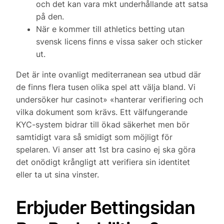
och det kan vara mkt underhållande att satsa
på den.
När e kommer till athletics betting utan
svensk licens finns e vissa saker och sticker
ut.
Det är inte ovanligt mediterranean sea utbud där
de finns flera tusen olika spel att välja bland. Vi
undersöker hur casinot» «hanterar verifiering och
vilka dokument som krävs. Ett välfungerande
KYC-system bidrar till ökad säkerhet men bör
samtidigt vara så smidigt som möjligt för
spelaren. Vi anser att 1st bra casino ej ska göra
det onödigt krångligt att verifiera sin identitet
eller ta ut sina vinster.
Erbjuder Bettingsidan