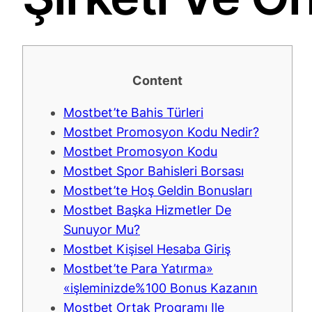
Content
Mostbet’te Bahis Türleri
Mostbet Promosyon Kodu Nedir?
Mostbet Promosyon Kodu
Mostbet Spor Bahisleri Borsası
Mostbet’te Hoş Geldin Bonusları
Mostbet Başka Hizmetler De
Sunuyor Mu?
Mostbet Kişisel Hesaba Giriş
Mostbet’te Para Yatırma»
«işleminizde%100 Bonus Kazanın
Mostbet Ortak Programı Ile