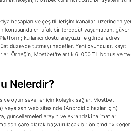
dya hesapları ve çeşitli iletişim kanalları üzerinden ye
rişim konusunda en ufak bir tereddüt yaşamadan, güvenl
. Platform; kullanıcı dostu arayüzü ile güncel adres
üst düzeyde tutmayı hedefler. Yeni oyuncular, kayıt
rlar. Örneğin, Mostbet’te artık 6. 000 TL bonus ve t
 Nelerdir?
s ve oyun severler için kolaylık sağlar. Mostbet
n) veya sah web sitesinde (Android cihazlar için)
a, güncellemeleri arayın ve ekrandaki talimatları
eme son çare olarak başvurulacak bir önlemdir,» «eğer