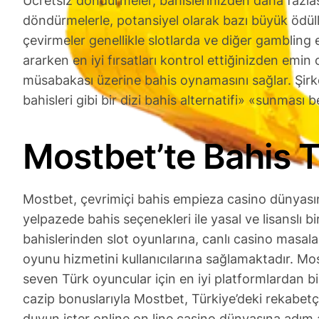
Ücretsiz döndürmeler, bahislerinizden daha fazlas
döndürmelerle, potansiyel olarak bazı büyük ödüll
çevirmeler genellikle slotlarda ve diğer gamblin
ararken en iyi fırsatları kontrol ettiğinizden emin 
müsabakası üzerine bahis oynamasını sağlar. Şirk
bahisleri gibi bir dizi bahis alternatifi» «sunması 
Mostbet’te Bahis T
Mostbet, çevrimiçi bahis empieza casino dünyasınd
yelpazede bahis seçenekleri ile yasal ve lisanslı b
bahislerinden slot oyunlarına, canlı casino masa
oyunu hizmetini kullanıcılarına sağlamaktadır. Mos
seven Türk oyuncular için en iyi platformlardan bi
cazip bonuslarıyla Mostbet, Türkiye’deki rekabetçi 
duyun ister online on line casino dünyasına adım 