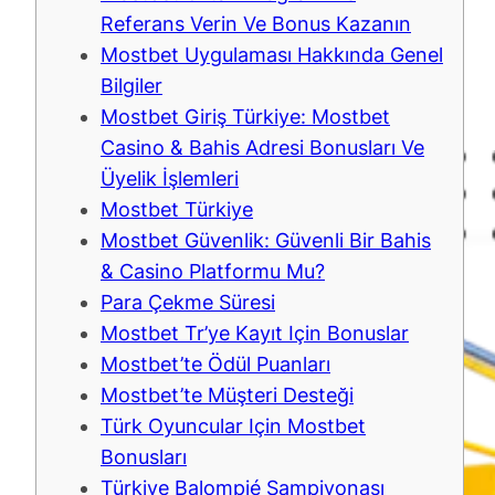
Referans Verin Ve Bonus Kazanın
Mostbet Uygulaması Hakkında Genel
Bilgiler
Mostbet Giriş Türkiye: Mostbet
Casino & Bahis Adresi Bonusları Ve
Üyelik İşlemleri
Mostbet Türkiye
Mostbet Güvenlik: Güvenli Bir Bahis
& Casino Platformu Mu?
Para Çekme Süresi
Mostbet Tr’ye Kayıt Için Bonuslar
Mostbet’te Ödül Puanları
Mostbet’te Müşteri Desteği
Türk Oyuncular Için Mostbet
Bonusları
Türkiye Balompié Şampiyonası