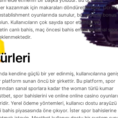
ını elde etmenin bir başka yoludur. Bu ücretsiz
er kazanmak için makaraları döndürebilirsiniz. Ücrets
g establishment oyunlarında sunulur, bu nedenle bonus
olun. Kullanıcıların çok sayıda spor etkinliği ve
etin canlı bahis, maç öncesi bahis empieza sanal spor
beklenmektedir.
ürleri
a kendine güçlü bir yer edinmiş, kullanıcılarına geniş
ir platform sunan öncü bir şirkettir. Bu platform, spor
larından sanal sporlara kadar the woman türlü kumar
tbet, spor bahislerini ve online online casino oyunları
ridir. Yerel ödeme yöntemleri, kullanıcı dostu arayüzü
bahis piyasasında öne çıkıyor. İster spor bahislerine i
atmak isteyin, Mostbet kullanıcı dostu bir system sun