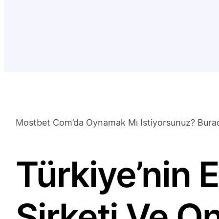
Mostbet Com’da Oynamak Mı Istiyorsunuz? Burad
Türkiye’nin E
Şirketi Ve O