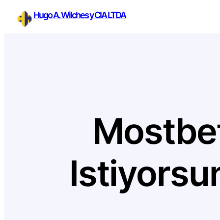
Saltar
Hugo A. Wilches y CIA LTDA
al
contenido
Mostbe
Istiyorsu