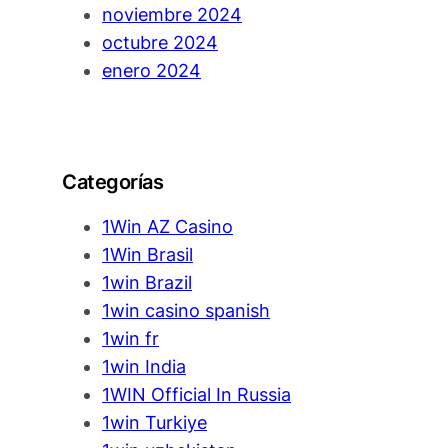
noviembre 2024
octubre 2024
enero 2024
Categorías
1Win AZ Casino
1Win Brasil
1win Brazil
1win casino spanish
1win fr
1win India
1WIN Official In Russia
1win Turkiye