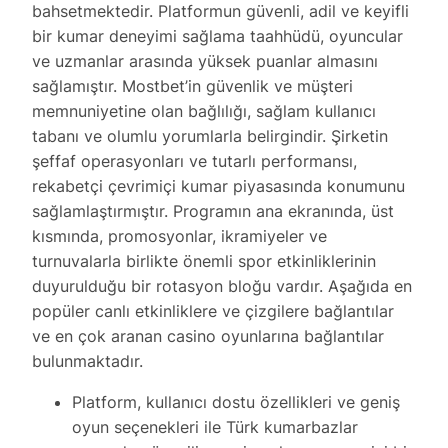
bahsetmektedir. Platformun güvenli, adil ve keyifli
bir kumar deneyimi sağlama taahhüdü, oyuncular
ve uzmanlar arasında yüksek puanlar almasını
sağlamıştır. Mostbet’in güvenlik ve müşteri
memnuniyetine olan bağlılığı, sağlam kullanıcı
tabanı ve olumlu yorumlarla belirgindir. Şirketin
şeffaf operasyonları ve tutarlı performansı,
rekabetçi çevrimiçi kumar piyasasında konumunu
sağlamlaştırmıştır. Programın ana ekranında, üst
kısmında, promosyonlar, ikramiyeler ve
turnuvalarla birlikte önemli spor etkinliklerinin
duyurulduğu bir rotasyon bloğu vardır. Aşağıda en
popüler canlı etkinliklere ve çizgilere bağlantılar
ve en çok aranan casino oyunlarına bağlantılar
bulunmaktadır.
Platform, kullanıcı dostu özellikleri ve geniş
oyun seçenekleri ile Türk kumarbazlar