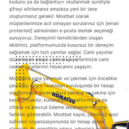
kodunu ya da bağlantıyı» «kullanmak suretiyle
şifreyi sıfırlamanız empieza yeni bir tane
oluşturmanız gerekir. Mostbet olarak
müşterilerimize acil olmayan sorularınız için [email
protected] adresinden e-posta destek seçeneği
sunuyoruz. Deneyimli temsilcilerden oluşan
ekibimiz, platformumuzda kusursuz bir deneyim
sağlamak için hızlı yanıtlar sağlar. Canlı yayınlar
düzenleyen onaylı canlı krupiyerlerimizle canlı
casino oyunlarının heyecanını yaşayın.
Mostbet’e para yatırmak ve çekmek için öncelikle
çevrimiçi spor» «bahisleri kuruluşunda bir hesap
oluşturmanız gerekir. Para yatırma ve çekme için
kesin prosedür, kullandığınız platforma ya da
cihaza ve mevcut ödeme seçeneklerine göre
farklılık gösterebilir. Mostbet kaydı, çevrimiçi spor
bahisleri organizasyonunda bir hesap açma
sürecidir. Bu genellikle adınız, adresiniz ve iletişim