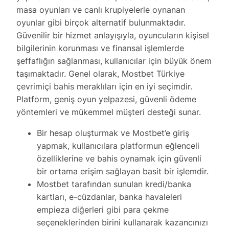
masa oyunları ve canlı krupiyelerle oynanan
oyunlar gibi birçok alternatif bulunmaktadır.
Güvenilir bir hizmet anlayışıyla, oyuncuların kişisel
bilgilerinin korunması ve finansal işlemlerde
şeffaflığın sağlanması, kullanıcılar için büyük önem
taşımaktadır. Genel olarak, Mostbet Türkiye
çevrimiçi bahis meraklıları için en iyi seçimdir.
Platform, geniş oyun yelpazesi, güvenli ödeme
yöntemleri ve mükemmel müşteri desteği sunar.
Bir hesap oluşturmak ve Mostbet’e giriş
yapmak, kullanıcılara platformun eğlenceli
özelliklerine ve bahis oynamak için güvenli
bir ortama erişim sağlayan basit bir işlemdir.
Mostbet tarafından sunulan kredi/banka
kartları, e-cüzdanlar, banka havaleleri
empieza diğerleri gibi para çekme
seçeneklerinden birini kullanarak kazancınızı