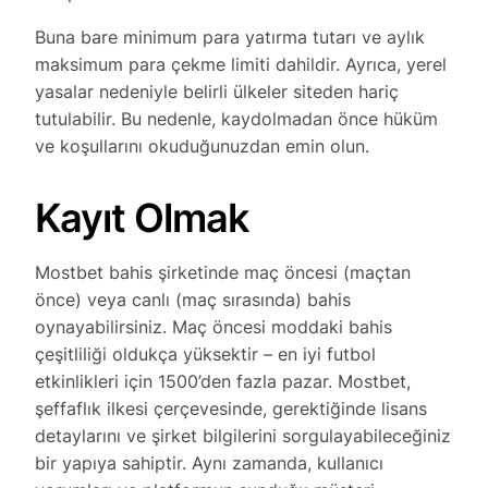
Buna bare minimum para yatırma tutarı ve aylık
maksimum para çekme limiti dahildir. Ayrıca, yerel
yasalar nedeniyle belirli ülkeler siteden hariç
tutulabilir. Bu nedenle, kaydolmadan önce hüküm
ve koşullarını okuduğunuzdan emin olun.
Kayıt Olmak
Mostbet bahis şirketinde maç öncesi (maçtan
önce) veya canlı (maç sırasında) bahis
oynayabilirsiniz. Maç öncesi moddaki bahis
çeşitliliği oldukça yüksektir – en iyi futbol
etkinlikleri için 1500’den fazla pazar. Mostbet,
şeffaflık ilkesi çerçevesinde, gerektiğinde lisans
detaylarını ve şirket bilgilerini sorgulayabileceğiniz
bir yapıya sahiptir. Aynı zamanda, kullanıcı