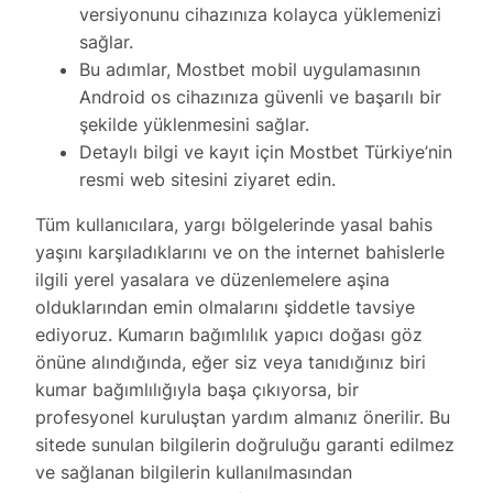
versiyonunu cihazınıza kolayca yüklemenizi
sağlar.
Bu adımlar, Mostbet mobil uygulamasının
Android os cihazınıza güvenli ve başarılı bir
şekilde yüklenmesini sağlar.
Detaylı bilgi ve kayıt için Mostbet Türkiye’nin
resmi web sitesini ziyaret edin.
Tüm kullanıcılara, yargı bölgelerinde yasal bahis
yaşını karşıladıklarını ve on the internet bahislerle
ilgili yerel yasalara ve düzenlemelere aşina
olduklarından emin olmalarını şiddetle tavsiye
ediyoruz. Kumarın bağımlılık yapıcı doğası göz
önüne alındığında, eğer siz veya tanıdığınız biri
kumar bağımlılığıyla başa çıkıyorsa, bir
profesyonel kuruluştan yardım almanız önerilir. Bu
sitede sunulan bilgilerin doğruluğu garanti edilmez
ve sağlanan bilgilerin kullanılmasından