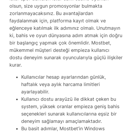
olsun, size uygun promosyonlar bulmakta
zorlanmayacaksınız. Bu avantajlardan
faydalanmak için, platforma kayıt olmak ve
eğlenceye katılmak ilk adımınız olmalı. Unutmayın
ki, bahis ve oyun dünyasına adım atmak için doğru
bir başlangıç yapmak çok önemlidir. Mostbet,
mükemmel müşteri desteği empieza kullanıcı
dostu deneyim sunarak oyuncularıyla güçlü ilişkiler
kurar.
Kullanıcılar hesap ayarlarından günlük,
haftalık veya aylık harcama limitleri
ayarlayabilir.
Kullanıcı dostu arayüzü ile dikkat çeken bu
system, yüksek oranlar empieza geniş bahis
seçenekleri sunarak kullanıcılarına eşsiz bir
deneyim sağlamayı amaçlamaktadır.
Bu basit adımlar, Mostbet’in Windows