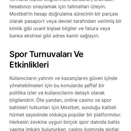
hesabınızı onaylamak için talimatları izleyin.
Mostbet’in hesap doğrulama sürecinin bir parçası
olarak pasaport veya devlet tarafından verilmiş bir
kimlik gibi uvant kişisel bilgiler ve fatura veya
banka ekstresi gibi adres kanıtı sağlayın.
Spor Turnuvaları Ve
Etkinlikleri
Kullanıcıların yatırım ve kazançlarını güven içinde
yönetebilmeleri için bu konularda şeffaf bir
politika izler ve kullanıcılarını detaylı olarak
bilgilendirir. Öte yandan, online casino ve spor
bahisleri tutkunları için Mostbet, sunduğu kaliteli
hizmet sayesinde oldukça popüler bir platformdur.
Herkesin zevkine uygun birçok spor dalında bahis
yapma imkanı bulunurken, casino kısmında slotlar,