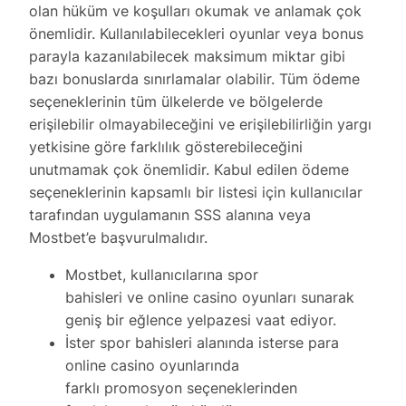
olan hüküm ve koşulları okumak ve anlamak çok
önemlidir. Kullanılabilecekleri oyunlar veya bonus
parayla kazanılabilecek maksimum miktar gibi
bazı bonuslarda sınırlamalar olabilir. Tüm ödeme
seçeneklerinin tüm ülkelerde ve bölgelerde
erişilebilir olmayabileceğini ve erişilebilirliğin yargı
yetkisine göre farklılık gösterebileceğini
unutmamak çok önemlidir. Kabul edilen ödeme
seçeneklerinin kapsamlı bir listesi için kullanıcılar
tarafından uygulamanın SSS alanına veya
Mostbet’e başvurulmalıdır.
Mostbet, kullanıcılarına spor
bahisleri ve online casino oyunları sunarak
geniş bir eğlence yelpazesi vaat ediyor.
İster spor bahisleri alanında isterse para
online casino oyunlarında
farklı promosyon seçeneklerinden