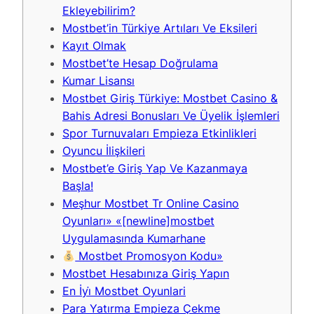
Ekleyebilirim?
Mostbet’in Türkiye Artıları Ve Eksileri
Kayıt Olmak
Mostbet’te Hesap Doğrulama
Kumar Lisansı
Mostbet Giriş Türkiye: Mostbet Casino &
Bahis Adresi Bonusları Ve Üyelik İşlemleri
Spor Turnuvaları Empieza Etkinlikleri
Oyuncu İlişkileri
Mostbet’e Giriş Yap Ve Kazanmaya
Başla!
Meşhur Mostbet Tr Online Casino
Oyunları» «[newline]mostbet
Uygulamasında Kumarhane
Mostbet Promosyon Kodu»
Mostbet Hesabınıza Giriş Yapın
En İyi̇ Mostbet Oyunlari
Para Yatırma Empieza Çekme