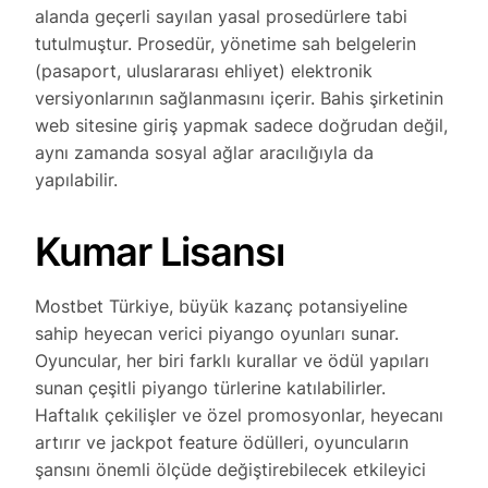
alanda geçerli sayılan yasal prosedürlere tabi
tutulmuştur. Prosedür, yönetime sah belgelerin
(pasaport, uluslararası ehliyet) elektronik
versiyonlarının sağlanmasını içerir. Bahis şirketinin
web sitesine giriş yapmak sadece doğrudan değil,
aynı zamanda sosyal ağlar aracılığıyla da
yapılabilir.
Kumar Lisansı
Mostbet Türkiye, büyük kazanç potansiyeline
sahip heyecan verici piyango oyunları sunar.
Oyuncular, her biri farklı kurallar ve ödül yapıları
sunan çeşitli piyango türlerine katılabilirler.
Haftalık çekilişler ve özel promosyonlar, heyecanı
artırır ve jackpot feature ödülleri, oyuncuların
şansını önemli ölçüde değiştirebilecek etkileyici