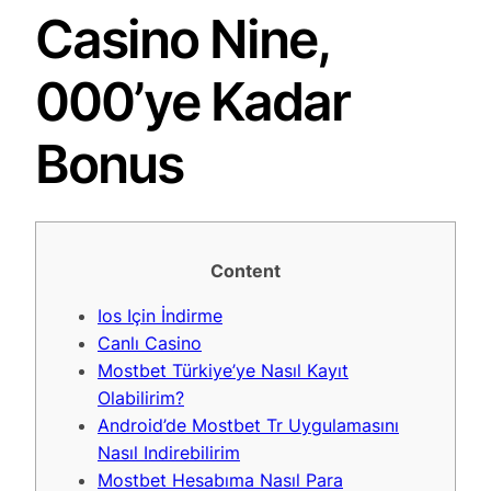
Casino Nine,
000’ye Kadar
Bonus
Content
Ios Için İndirme
Canlı Casino
Mostbet Türkiye’ye Nasıl Kayıt
Olabilirim?
Android’de Mostbet Tr Uygulamasını
Nasıl Indirebilirim
Mostbet Hesabıma Nasıl Para