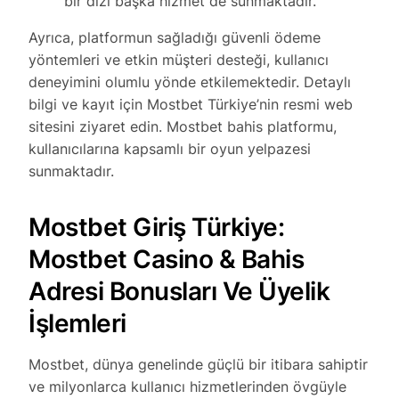
bir dizi başka hizmet de sunmaktadır.
Ayrıca, platformun sağladığı güvenli ödeme
yöntemleri ve etkin müşteri desteği, kullanıcı
deneyimini olumlu yönde etkilemektedir. Detaylı
bilgi ve kayıt için Mostbet Türkiye’nin resmi web
sitesini ziyaret edin. Mostbet bahis platformu,
kullanıcılarına kapsamlı bir oyun yelpazesi
sunmaktadır.
Mostbet Giriş Türkiye:
Mostbet Casino & Bahis
Adresi Bonusları Ve Üyelik
İşlemleri
Mostbet, dünya genelinde güçlü bir itibara sahiptir
ve milyonlarca kullanıcı hizmetlerinden övgüyle