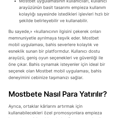
Mostbet uygulamasının kullanıcıları, kullanıcı
arayüzünün basit tasarımı empieza kullanım
kolaylığı sayesinde istedikleri işlevleri hızlı bir
şekilde belirleyebilir ve kullanabilir.
Bu sayede,» «kullanıcının ilgisini çekerek onları
memnuniyetle ayrılmaya teşvik eder. Mostbet
mobil uygulaması, bahis severlere kolaylık ve
esneklik sunan bir platformdur. Kullanıcı dostu
arayüzü, geniş oyun seçenekleri ve güvenliği ile
öne çıkar. Bahis oynamak isteyenler için ideal bir
seçenek olan Mostbet mobil uygulaması, bahis
deneyimini cebinize taşımanızı sağlar.
Mostbete Nasıl Para Yatırılır?
Ayrıca, ortaklar kârlarını artırmak için
kullanabilecekleri özel promosyonlara empieza