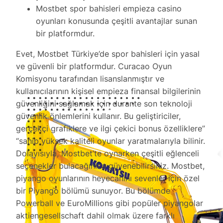
Mostbet spor bahisleri empieza casino
oyunları konusunda çeşitli avantajlar sunan
bir platformdur.
Evet, Mostbet Türkiye’de spor bahisleri için yasal
ve güvenli bir platformdur. Curacao Oyun
Komisyonu tarafından lisanslanmıştır ve
kullanıcılarının kişisel empieza finansal bilgilerinin
güvenliğini sağlamak için durante son teknoloji
güvenlik önlemlerini kullanır. Bu geliştiriciler,
gerçekçi grafiklere ve ilgi çekici bonus özelliklere”
“sahip yüksek kaliteli oyunlar yaratmalarıyla bilinir.
Dolayısıyla, Mostbet’te oynarken çeşitli eğlenceli
seçenekler bulacağınıza güvenebilirsiniz. Mostbet,
piyango oyunlarının heyecanını sevenler için özel
bir Piyango bölümü sunuyor. Bu bölümde
Powerball ve EuroMillions gibi popüler piyangolar
aktiengesellschaft dahil olmak üzere farklı