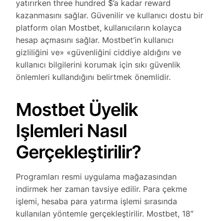
yatırırken three hundred $’a kadar reward
kazanmasını sağlar. Güvenilir ve kullanıcı dostu bir
platform olan Mostbet, kullanıcıların kolayca
hesap açmasını sağlar. Mostbet’in kullanıcı
gizliliğini ve» «güvenliğini ciddiye aldığını ve
kullanıcı bilgilerini korumak için sıkı güvenlik
önlemleri kullandığını belirtmek önemlidir.
Mostbet Üyelik
Işlemleri Nasıl
Gerçekleştirilir?
Programları resmi uygulama mağazasından
indirmek her zaman tavsiye edilir. Para çekme
işlemi, hesaba para yatırma işlemi sırasında
kullanılan yöntemle gerçekleştirilir. Mostbet, 18″