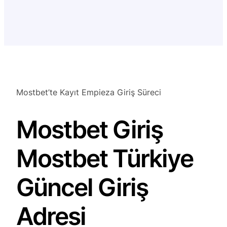
Mostbet’te Kayıt Empieza Giriş Süreci
Mostbet Giriş
Mostbet Türkiye
Güncel Giriş
Adresi