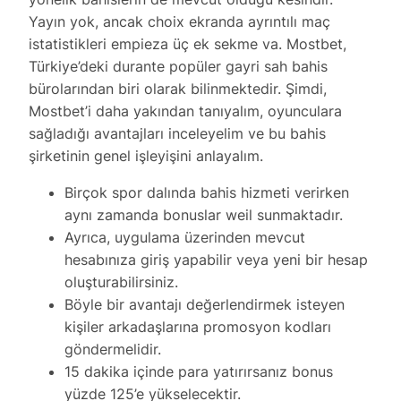
Yayın yok, ancak choix ekranda ayrıntılı maç
istatistikleri empieza üç ek sekme va. Mostbet,
Türkiye’deki durante popüler gayri sah bahis
bürolarından biri olarak bilinmektedir. Şimdi,
Mostbet’i daha yakından tanıyalım, oyunculara
sağladığı avantajları inceleyelim ve bu bahis
şirketinin genel işleyişini anlayalım.
Birçok spor dalında bahis hizmeti verirken
aynı zamanda bonuslar weil sunmaktadır.
Ayrıca, uygulama üzerinden mevcut
hesabınıza giriş yapabilir veya yeni bir hesap
oluşturabilirsiniz.
Böyle bir avantajı değerlendirmek isteyen
kişiler arkadaşlarına promosyon kodları
göndermelidir.
15 dakika içinde para yatırırsanız bonus
yüzde 125’e yükselecektir.