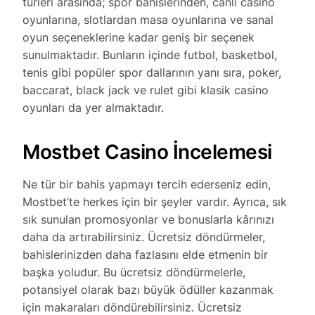
türleri arasında; spor bahislerinden, canlı casino
oyunlarına, slotlardan masa oyunlarına ve sanal
oyun seçeneklerine kadar geniş bir seçenek
sunulmaktadır. Bunların içinde futbol, basketbol,
tenis gibi popüler spor dallarının yanı sıra, poker,
baccarat, black jack ve rulet gibi klasik casino
oyunları da yer almaktadır.
Mostbet Casino İncelemesi
Ne tür bir bahis yapmayı tercih ederseniz edin,
Mostbet’te herkes için bir şeyler vardır. Ayrıca, sık
sık sunulan promosyonlar ve bonuslarla kârınızı
daha da artırabilirsiniz. Ücretsiz döndürmeler,
bahislerinizden daha fazlasını elde etmenin bir
başka yoludur. Bu ücretsiz döndürmelerle,
potansiyel olarak bazı büyük ödüller kazanmak
için makaraları döndürebilirsiniz. Ücretsiz