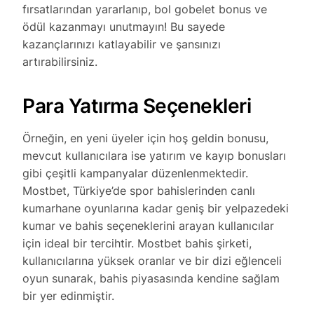
fırsatlarından yararlanıp, bol gobelet bonus ve
ödül kazanmayı unutmayın! Bu sayede
kazançlarınızı katlayabilir ve şansınızı
artırabilirsiniz.
Para Yatırma Seçenekleri
Örneğin, en yeni üyeler için hoş geldin bonusu,
mevcut kullanıcılara ise yatırım ve kayıp bonusları
gibi çeşitli kampanyalar düzenlenmektedir.
Mostbet, Türkiye’de spor bahislerinden canlı
kumarhane oyunlarına kadar geniş bir yelpazedeki
kumar ve bahis seçeneklerini arayan kullanıcılar
için ideal bir tercihtir. Mostbet bahis şirketi,
kullanıcılarına yüksek oranlar ve bir dizi eğlenceli
oyun sunarak, bahis piyasasında kendine sağlam
bir yer edinmiştir.