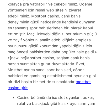
kolayca pra yatırabilir ve çekebilirsiniz. Ödeme
yöntemleri için resmi web sitesini ziyaret
edebilirsiniz. Mostbet casino, canlı bahis
deneyiminin gücü neticesinde kendisini dünyanın
en tanınmış spor bahislerinden biri olarak kabul
ettirmiştir. Maçı izleyebildiğiniz, her takımın güçlü
ve zayıf yönlerini analiz edebildiğiniz empieza
oyununuzu güçlü konumdan yapabildiğiniz için
maç öncesi bahislerden daha popüler hale geldi.»
«[newline]Mostbet casino, sağlam canlı bahis
pazarı sunmaktan gurur duymaktadır. Evet,
Mostbet ayrıca sanal spor bahisleri, eSpor
bahisleri ve gambling establishment oyunları gibi
bir dizi başka hizmet de sunmaktadır
mostbet
casino giriş
.
Casino bölümünde ise slot oyunları, poker,
rulet ve blackjack gibi klasik oyunların yanı