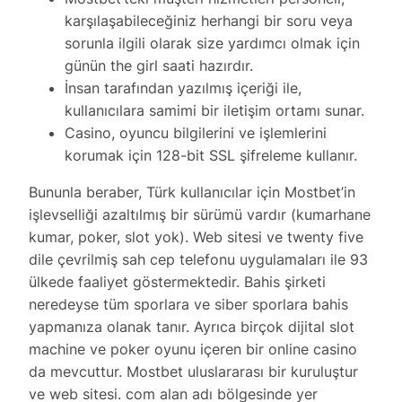
karşılaşabileceğiniz herhangi bir soru veya
sorunla ilgili olarak size yardımcı olmak için
günün the girl saati hazırdır.
İnsan tarafından yazılmış içeriği ile,
kullanıcılara samimi bir iletişim ortamı sunar.
Casino, oyuncu bilgilerini ve işlemlerini
korumak için 128-bit SSL şifreleme kullanır.
Bununla beraber, Türk kullanıcılar için Mostbet’in
işlevselliği azaltılmış bir sürümü vardır (kumarhane
kumar, poker, slot yok). Web sitesi ve twenty five
dile çevrilmiş sah cep telefonu uygulamaları ile 93
ülkede faaliyet göstermektedir. Bahis şirketi
neredeyse tüm sporlara ve siber sporlara bahis
yapmanıza olanak tanır. Ayrıca birçok dijital slot
machine ve poker oyunu içeren bir online casino
da mevcuttur. Mostbet uluslararası bir kuruluştur
ve web sitesi. com alan adı bölgesinde yer