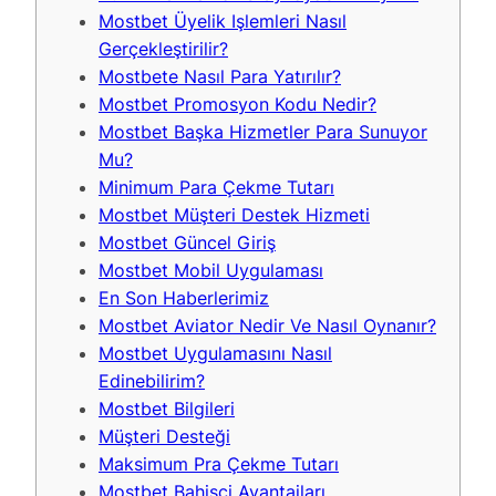
Mostbet Üyelik Işlemleri Nasıl
Gerçekleştirilir?
Mostbete Nasıl Para Yatırılır?
Mostbet Promosyon Kodu Nedir?
Mostbet Başka Hizmetler Para Sunuyor
Mu?
Minimum Para Çekme Tutarı
Mostbet Müşteri Destek Hizmeti
Mostbet Güncel Giriş
Mostbet Mobil Uygulaması
En Son Haberlerimiz
Mostbet Aviator Nedir Ve Nasıl Oynanır?
Mostbet Uygulamasını Nasıl
Edinebilirim?
Mostbet Bilgileri
Müşteri Desteği
Maksimum Pra Çekme Tutarı
Mostbet Bahisçi Avantajları