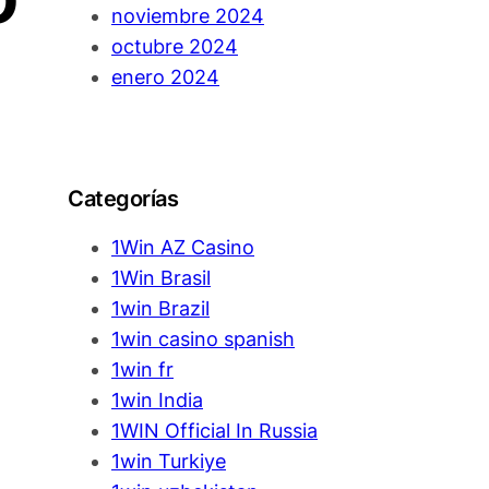
noviembre 2024
octubre 2024
enero 2024
Categorías
1Win AZ Casino
1Win Brasil
1win Brazil
1win casino spanish
1win fr
1win India
1WIN Official In Russia
1win Turkiye