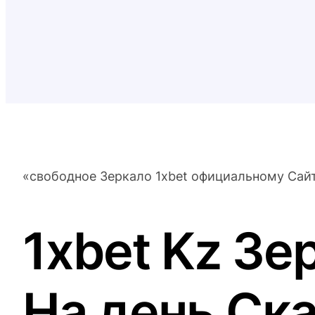
«свободное Зеркало 1xbet официальному Сайт
1xbet Kz Зе
На день Ск