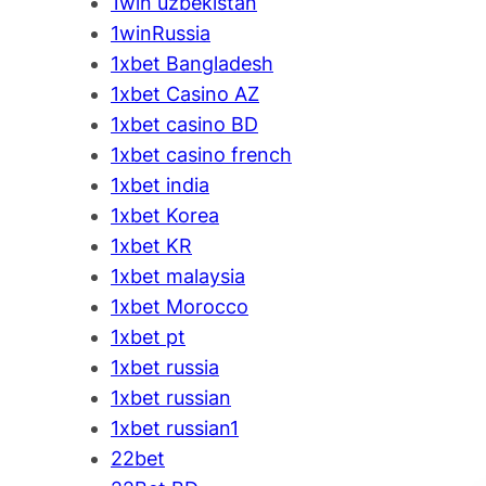
1win uzbekistan
1winRussia
1xbet Bangladesh
1xbet Casino AZ
1xbet casino BD
1xbet casino french
1xbet india
1xbet Korea
1xbet KR
1xbet malaysia
1xbet Morocco
1xbet pt
1xbet russia
1xbet russian
1xbet russian1
22bet