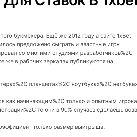
 того букмекера. Ещё же 2012 году а сайте 1xBet
лось предложено сыграть и азартные игры
тировал cо многими студиями разработчиков%2C
те же в рабочих зеркалах публикуются на
ютерах%2C планшетах%2C ноутбуках%2C нетбуках
тся как начинающим%2C только и опытным игрока
истрации%2C то они в 90% случаев сделаешь воз
оэффициент только размер выигрыша.