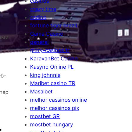
casinos
crazy time
csdino
fortune tiger brazil
Gama Casino
лами
general
glory-casinos tr
KaravanBet Casino
Kasyno Online PL
king johnnie
еб-
Maribet casino TR
Masalbet
тер
melhor cassinos online
melhor cassinos pix
mostbet GR
mostbet hungary
t