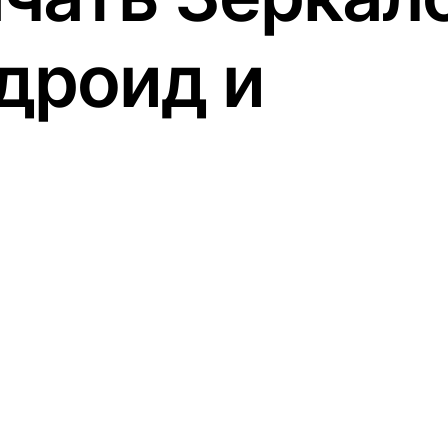
дроид и