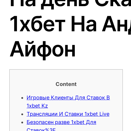
1хбет На Ан
Айфон
Content
Игровые Клиенты Для Ставок В
1xbet Kz
Трансляции И Ставки 1xbet Live
Безопасен разве 1xbet Для
Ставок%3F