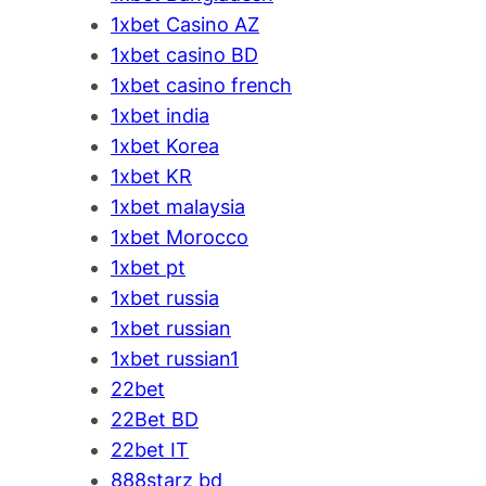
1xbet Casino AZ
1xbet casino BD
1xbet casino french
1xbet india
1xbet Korea
1xbet KR
1xbet malaysia
1xbet Morocco
1xbet pt
1xbet russia
1xbet russian
1xbet russian1
22bet
22Bet BD
22bet IT
888starz bd