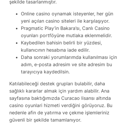
şekilde tasarlanmıştır.
Online casino oynamak isteyenler, her gün
yeni açılan casino siteleri ile karşılaşıyor.
Pragmatic Play’in Bakara’sı, Canlı Casino
oyunları portföyüne mutlaka eklenmelidir.
Kaybedilen bahisin belirli bir yüzdesi,
kullanıcının hesabına iade edilir.
Daha sonraki yorumlarımda kullanılması için
adım, e-posta adresim ve site adresim bu
tarayıcıya kaydedilsin.
Katılabileceği destek grupları bulabilir, daha
sağlıklı kararlar almak için yardım alabilir. Ana
sayfasına baktığımızda Curacao lisansı altında
casino oyunlari hizmeti verdiğini görüyoruz. Bu
nedenle afin de yatırma ve çekme işlemleriniz
güvenli bir şekilde tamamlanıyor.