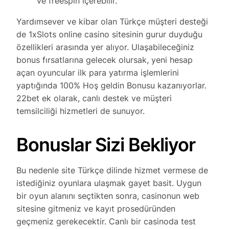
ve freespin içerebilir.
Yardımsever ve kibar olan Türkçe müşteri desteği
de 1xSlots online casino sitesinin gurur duyduğu
özellikleri arasında yer alıyor. Ulaşabileceğiniz
bonus fırsatlarına gelecek olursak, yeni hesap
açan oyuncular ilk para yatırma işlemlerini
yaptığında 100% Hoş geldin Bonusu kazanıyorlar.
22bet ek olarak, canlı destek ve müşteri
temsilciliği hizmetleri de sunuyor.
Bonuslar Sizi Bekliyor
Bu nedenle site Türkçe dilinde hizmet vermese de
istediğiniz oyunlara ulaşmak gayet basit. Uygun
bir oyun alanını seçtikten sonra, casinonun web
sitesine gitmeniz ve kayıt prosedüründen
geçmeniz gerekecektir. Canlı bir casinoda test