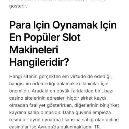
gösterir.
Para Için Oynamak Için
En Popüler Slot
Makineleri
Hangileridir?
Hangi sitenin gerçekten em virtude de ödediği,
hangisinin ödemediği anlamak kullanıcılar için
önemlidir. Aradaki en büyük farklardan biri, bazı
casino sitelerinin adresleri hiçbir şirket kaydı
olmadan faaliyet gösterirken, diğerlerinin bir şirket
kaydına sahip olmasıdır. Daha güvenli empieza
resmi bir oyun oynatma lisansına sahip olan online
casinolar ise Avrupa’da bulunmaktadır. TR.