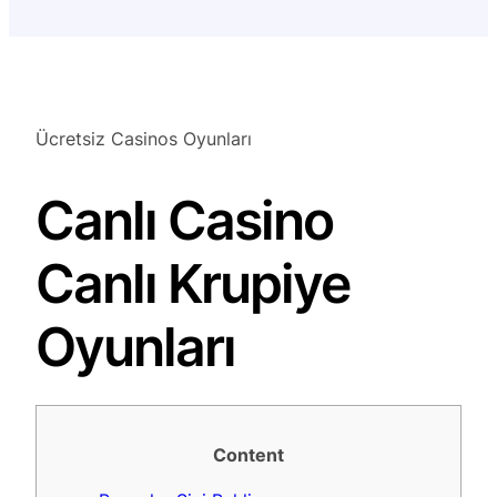
Ücretsiz Casinos Oyunları
Canlı Casino
Canlı Krupiye
Oyunları
Content