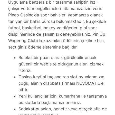
Uygulama benzersiz bir tasarıma sahiptir, hızlı
çalışır ve tüm engellemeleri atlamanıza izin verir.
Pinap Casino’da spor bahisleri yapmanıza olanak
tanıyan bir bahis bürosu bulunmaktadır. Bu şekilde
futbol, basketbol, hokey ve diğerleri gibi spor
disiplinlerinde de şansınızı deneyebilirsiniz. Pin Up
Wagering Club’da kazanılan ödüllerin çekilme hızı,
seçtiğiniz ödeme sistemine bağlıdır.
Bu eksi bir puan olarak görülebilir ancak
güvenli bir web site olduğunun altını çizmek
isteriz.
Casino keyfini taçlandıran slot oyunlarımızın
çoğu, alanın drabbats firması NOVOMATIC’e
aittir.
Yeni kullanıcılar için, kumarhane ile tanışmaya
bu slotlarla başlamanızı öneririz.
Sadakat puanları, benefit veya gerçek afin de