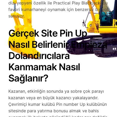
dizi yepyeni özellik ile Practical Play Blackjack, bu
favori kumarhaneyi oynamak için benzersiz bir yol
sunuyor.
Gerçek Site Pin Up
Nasıl Belirlenir Empieza
Dolandırıcılara
Kanmamak Nasıl
Sağlanır?
Kazanan, etkinliğin sonunda ya sobre çok parayı
kazanan veya en büyük kazancı yakalayandır.
Çevrimiçi kumar kulübü Pin number Up kulübünün
sitesinde para yatırma bonusu almak ve bahis