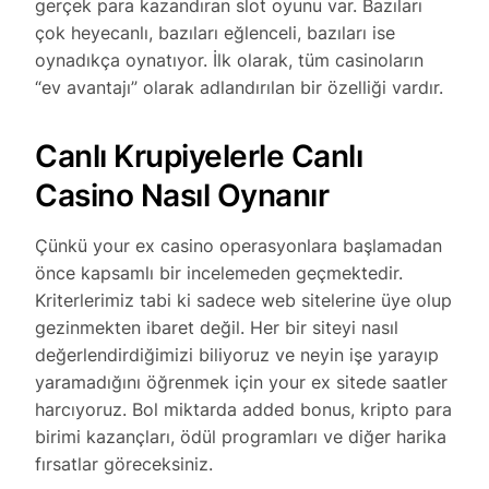
gerçek para kazandıran slot oyunu var. Bazıları
çok heyecanlı, bazıları eğlenceli, bazıları ise
oynadıkça oynatıyor. İlk olarak, tüm casinoların
“ev avantajı” olarak adlandırılan bir özelliği vardır.
Canlı Krupiyelerle Canlı
Casino Nasıl Oynanır
Çünkü your ex casino operasyonlara başlamadan
önce kapsamlı bir incelemeden geçmektedir.
Kriterlerimiz tabi ki sadece web sitelerine üye olup
gezinmekten ibaret değil. Her bir siteyi nasıl
değerlendirdiğimizi biliyoruz ve neyin işe yarayıp
yaramadığını öğrenmek için your ex sitede saatler
harcıyoruz. Bol miktarda added bonus, kripto para
birimi kazançları, ödül programları ve diğer harika
fırsatlar göreceksiniz.