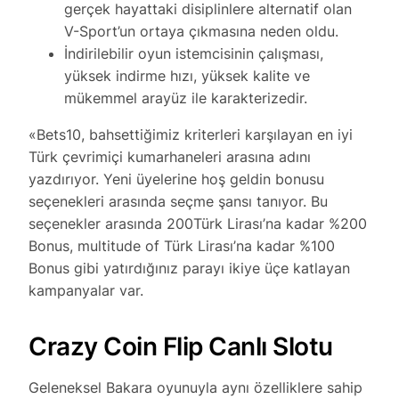
gerçek hayattaki disiplinlere alternatif olan
V-Sport’un ortaya çıkmasına neden oldu.
İndirilebilir oyun istemcisinin çalışması,
yüksek indirme hızı, yüksek kalite ve
mükemmel arayüz ile karakterizedir.
«Bets10, bahsettiğimiz kriterleri karşılayan en iyi
Türk çevrimiçi kumarhaneleri arasına adını
yazdırıyor. Yeni üyelerine hoş geldin bonusu
seçenekleri arasında seçme şansı tanıyor. Bu
seçenekler arasında 200Türk Lirası’na kadar %200
Bonus, multitude of Türk Lirası’na kadar %100
Bonus gibi yatırdığınız parayı ikiye üçe katlayan
kampanyalar var.
Crazy Coin Flip Canlı Slotu
Geleneksel Bakara oyunuyla aynı özelliklere sahip