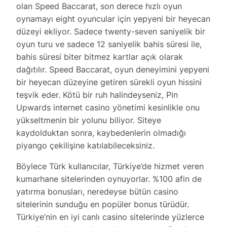
olan Speed Baccarat, son derece hızlı oyun
oynamayı eight oyuncular için yepyeni bir heyecan
düzeyi ekliyor. Sadece twenty-seven saniyelik bir
oyun turu ve sadece 12 saniyelik bahis süresi ile,
bahis süresi biter bitmez kartlar açık olarak
dağıtılır. Speed Baccarat, oyun deneyimini yepyeni
bir heyecan düzeyine getiren sürekli oyun hissini
teşvik eder. Kötü bir ruh halindeyseniz, Pin
Upwards internet casino yönetimi kesinlikle onu
yükseltmenin bir yolunu biliyor. Siteye
kaydolduktan sonra, kaybedenlerin olmadığı
piyango çekilişine katılabileceksiniz.
Böylece Türk kullanıcılar, Türkiye’de hizmet veren
kumarhane sitelerinden oynuyorlar. %100 afin de
yatırma bonusları, neredeyse bütün casino
sitelerinin sunduğu en popüler bonus türüdür.
Türkiye’nin en iyi canlı casino sitelerinde yüzlerce