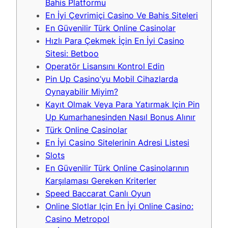
Bahis Platformu
En İyi Çevrimiçi Casino Ve Bahis Siteleri
En Güvenilir Türk Online Casinolar
Hızlı Para Çekmek İçin En İyi Casino
Sitesi: Betboo
Operatör Lisansını Kontrol Edin
Pin Up Casino’yu Mobil Cihazlarda
Oynayabilir Miyim?
Kayıt Olmak Veya Para Yatırmak Için Pin
Up Kumarhanesinden Nasıl Bonus Alınır
Türk Online Casinolar
En İyi Casino Sitelerinin Adresi Listesi
Slots
En Güvenilir Türk Online Casinolarının
Karşılaması Gereken Kriterler
Speed Baccarat Canlı Oyun
Online Slotlar Için En İyi Online Casino:
Casino Metropol