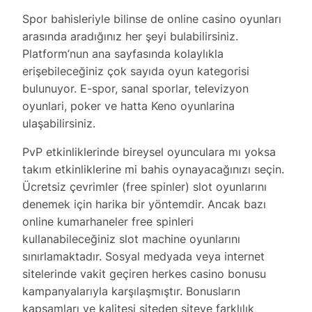
Spor bahisleriyle bilinse de online casino oyunları
arasında aradığınız her şeyi bulabilirsiniz.
Platform’nun ana sayfasında kolaylıkla
erişebileceğiniz çok sayıda oyun kategorisi
bulunuyor. E-spor, sanal sporlar, televizyon
oyunlari, poker ve hatta Keno oyunlarina
ulaşabilirsiniz.
PvP etkinliklerinde bireysel oyunculara mı yoksa
takım etkinliklerine mi bahis oynayacağınızı seçin.
Ücretsiz çevrimler (free spinler) slot oyunlarını
denemek için harika bir yöntemdir. Ancak bazı
online kumarhaneler free spinleri
kullanabileceğiniz slot machine oyunlarını
sınırlamaktadır. Sosyal medyada veya internet
sitelerinde vakit geçiren herkes casino bonusu
kampanyalarıyla karşılaşmıştır. Bonusların
kapsamları ve kalitesi siteden siteye farklılık