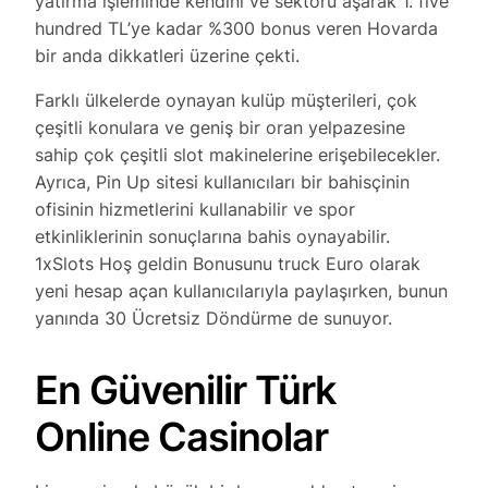
yatırma işleminde kendini ve sektörü aşarak 1. five
hundred TL’ye kadar %300 bonus veren Hovarda
bir anda dikkatleri üzerine çekti.
Farklı ülkelerde oynayan kulüp müşterileri, çok
çeşitli konulara ve geniş bir oran yelpazesine
sahip çok çeşitli slot makinelerine erişebilecekler.
Ayrıca, Pin Up sitesi kullanıcıları bir bahisçinin
ofisinin hizmetlerini kullanabilir ve spor
etkinliklerinin sonuçlarına bahis oynayabilir.
1xSlots Hoş geldin Bonusunu truck Euro olarak
yeni hesap açan kullanıcılarıyla paylaşırken, bunun
yanında 30 Ücretsiz Döndürme de sunuyor.
En Güvenilir Türk
Online Casinolar