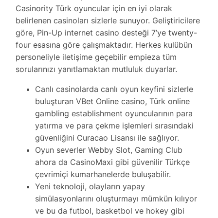
Casinority Türk oyuncular için en iyi olarak
belirlenen casinoları sizlerle sunuyor. Geliştiricilere
göre, Pin-Up internet casino desteği 7’ye twenty-
four esasına göre çalışmaktadır. Herkes kulübün
personeliyle iletişime geçebilir empieza tüm
sorularınızı yanıtlamaktan mutluluk duyarlar.
Canlı casinolarda canlı oyun keyfini sizlerle
buluşturan VBet Online casino, Türk online
gambling establishment oyuncularının para
yatırma ve para çekme işlemleri sırasındaki
güvenliğini Curacao Lisansı ile sağlıyor.
Oyun severler Webby Slot, Gaming Club
ahora da CasinoMaxi gibi güvenilir Türkçe
çevrimiçi kumarhanelerde buluşabilir.
Yeni teknoloji, olayların yapay
simülasyonlarını oluşturmayı mümkün kılıyor
ve bu da futbol, basketbol ve hokey gibi