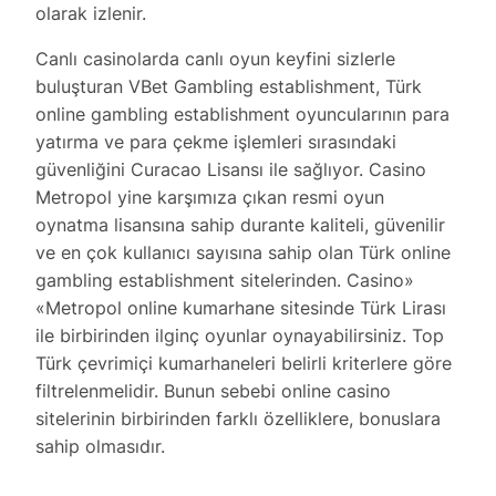
olarak izlenir.
Canlı casinolarda canlı oyun keyfini sizlerle
buluşturan VBet Gambling establishment, Türk
online gambling establishment oyuncularının para
yatırma ve para çekme işlemleri sırasındaki
güvenliğini Curacao Lisansı ile sağlıyor. Casino
Metropol yine karşımıza çıkan resmi oyun
oynatma lisansına sahip durante kaliteli, güvenilir
ve en çok kullanıcı sayısına sahip olan Türk online
gambling establishment sitelerinden. Casino»
«Metropol online kumarhane sitesinde Türk Lirası
ile birbirinden ilginç oyunlar oynayabilirsiniz. Top
Türk çevrimiçi kumarhaneleri belirli kriterlere göre
filtrelenmelidir. Bunun sebebi online casino
sitelerinin birbirinden farklı özelliklere, bonuslara
sahip olmasıdır.