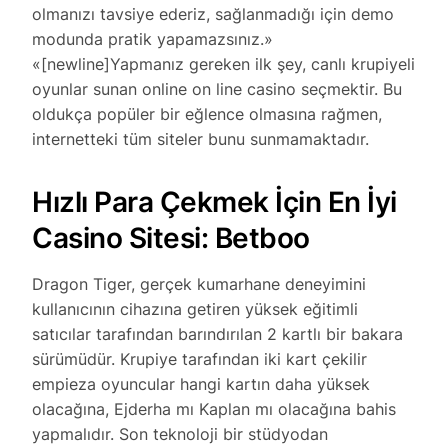
olmanızı tavsiye ederiz, sağlanmadığı için demo
modunda pratik yapamazsınız.»
«[newline]Yapmanız gereken ilk şey, canlı krupiyeli
oyunlar sunan online on line casino seçmektir. Bu
oldukça popüler bir eğlence olmasına rağmen,
internetteki tüm siteler bunu sunmamaktadır.
Hızlı Para Çekmek İçin En İyi
Casino Sitesi: Betboo
Dragon Tiger, gerçek kumarhane deneyimini
kullanıcının cihazına getiren yüksek eğitimli
satıcılar tarafından barındırılan 2 kartlı bir bakara
sürümüdür. Krupiye tarafından iki kart çekilir
empieza oyuncular hangi kartın daha yüksek
olacağına, Ejderha mı Kaplan mı olacağına bahis
yapmalıdır. Son teknoloji bir stüdyodan