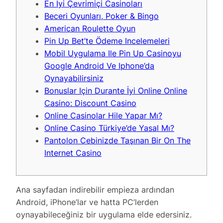
En İyi Çevrimiçi Casinoları
Beceri Oyunları, Poker & Bingo
American Roulette Oyun
Pin Up Bet’te Ödeme Incelemeleri
Mobil Uygulama Ile Pin Up Casinoyu
Google Android Ve Iphone’da
Oynayabilirsiniz
Bonuslar Için Durante İyi Online Online
Casino: Discount Casino
Online Casinolar Hile Yapar Mı?
Online Casino Türkiye’de Yasal Mı?
Pantolon Cebinizde Taşınan Bir On The
Internet Casino
Ana sayfadan indirebilir empieza ardından
Android, iPhone’lar ve hatta PC’lerden
oynayabileceğiniz bir uygulama elde edersiniz.