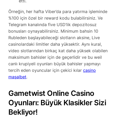
etti.
Örneğin, her hafta Viber’da para yatırma işleminde
%100 için özel bir reward kodu bulabilirsiniz. Ve
Telegram kanalında five USD’lik depozitosuz
bonusları oynayabilirsiniz. Minimum bahsin 10
Rubleden başlayabileceği slotların aksine, Live
casinolardaki limitler daha yüksektir. Aynı kural,
video slotlarından birkaç kat daha yüksek olabilen
maksimum bahisler için de geçerlidir ve bu weil
canlı krupiyeli oyunları büyük bahisler yapmayı
tercih eden oyuncular için çekici kılar
casino
maşalbet
.
Gametwist Online Casino
Oyunları: Büyük Klasikler Sizi
Bekliyor!