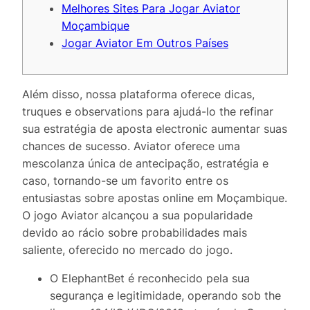
Melhores Sites Para Jogar Aviator
Moçambique
Jogar Aviator Em Outros Países
Além disso, nossa plataforma oferece dicas,
truques e observations para ajudá-lo the refinar
sua estratégia de aposta electronic aumentar suas
chances de sucesso. Aviator oferece uma
mescolanza única de antecipação, estratégia e
caso, tornando-se um favorito entre os
entusiastas sobre apostas online em Moçambique.
O jogo Aviator alcançou a sua popularidade
devido ao rácio sobre probabilidades mais
saliente, oferecido no mercado do jogo.
O ElephantBet é reconhecido pela sua
segurança e legitimidade, operando sob the