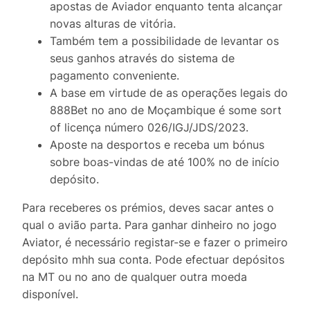
apostas de Aviador enquanto tenta alcançar
novas alturas de vitória.
Também tem a possibilidade de levantar os
seus ganhos através do sistema de
pagamento conveniente.
A base em virtude de as operações legais do
888Bet no ano de Moçambique é some sort
of licença número 026/IGJ/JDS/2023.
Aposte na desportos e receba um bónus
sobre boas-vindas de até 100% no de início
depósito.
Para receberes os prémios, deves sacar antes o
qual o avião parta. Para ganhar dinheiro no jogo
Aviator, é necessário registar-se e fazer o primeiro
depósito mhh sua conta. Pode efectuar depósitos
na MT ou no ano de qualquer outra moeda
disponível.