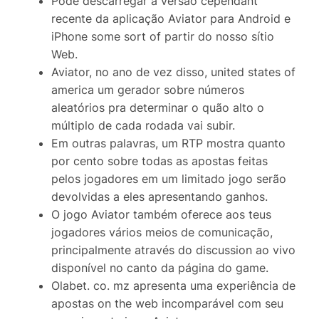
Pode descarregar a versão cependant
recente da aplicação Aviator para Android e
iPhone some sort of partir do nosso sítio
Web.
Aviator, no ano de vez disso, united states of
america um gerador sobre números
aleatórios pra determinar o quão alto o
múltiplo de cada rodada vai subir.
Em outras palavras, um RTP mostra quanto
por cento sobre todas as apostas feitas
pelos jogadores em um limitado jogo serão
devolvidas a eles apresentando ganhos.
O jogo Aviator também oferece aos teus
jogadores vários meios de comunicação,
principalmente através do discussion ao vivo
disponível no canto da página do game.
Olabet. co. mz apresenta uma experiência de
apostas on the web incomparável com seu