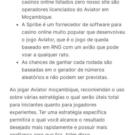
casinos online listados zero nosso site são
operadores licenciados do Aviator em
Moçambique.
A Spribe é um fornecedor de software para
casino online muito popular que desenvolveu
o jogo Aviator, que é o jogo de queda
baseado em RNG com um avião que pode
voar a qualquer rato.
As chances de ganhar cada rodada são
baseadas em o gerador de números
aleatórios e não podem ser previstas.
Ao jogar Aviator moçambique, recomiendan o uso
sobre várias estratégias o qual serão úteis total
para iniciantes quanto para jogadores
experientes. Ter uma estratégia específica
permitirá o qual você alcance o resultado
desejado mais rapidamente e possuir mais
confiança zero que faz. Além disso,