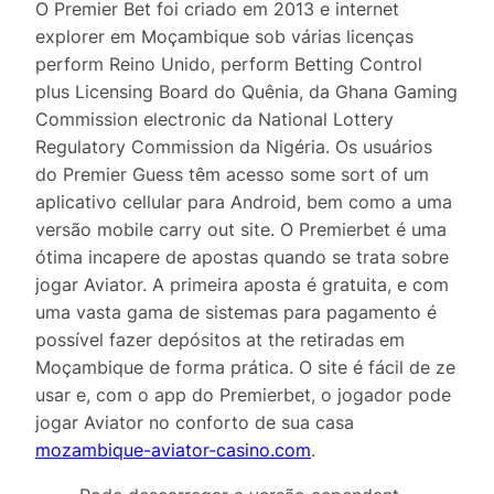
O Premier Bet foi criado em 2013 e internet
explorer em Moçambique sob várias licenças
perform Reino Unido, perform Betting Control
plus Licensing Board do Quênia, da Ghana Gaming
Commission electronic da National Lottery
Regulatory Commission da Nigéria. Os usuários
do Premier Guess têm acesso some sort of um
aplicativo cellular para Android, bem como a uma
versão mobile carry out site. O Premierbet é uma
ótima incapere de apostas quando se trata sobre
jogar Aviator. A primeira aposta é gratuita, e com
uma vasta gama de sistemas para pagamento é
possível fazer depósitos at the retiradas em
Moçambique de forma prática. O site é fácil de ze
usar e, com o app do Premierbet, o jogador pode
jogar Aviator no conforto de sua casa
mozambique-aviator-casino.com
.