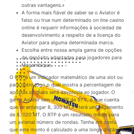
outras vantagens.»
A forma mais fiável de saber se o Aviator é
falso ou true num determinado on line casino
online é requerir informações à sociedad de
desenvolvimento a respeito de a licença do
Aviator para alguma determinada marca.
Escolha entre nossa ampla gama de opções
de depósito adaptadas para jogadores para
Moçambique.
O RTP é um indicador matemático de uma slot ou
para outro jogo o qual mostra a percentagem de
apostas os quais será devolvida ao jogador. O
game Aviator tem um RTP de 97%, o que cuenta
que se arriesgar 8, 300 MT,» «terá um pagamento
de 8, 020 MT. O RTP é um resultado médio para
um avismal número de rondas. Tenha em conta
que este monto é calculado a uma longa distância