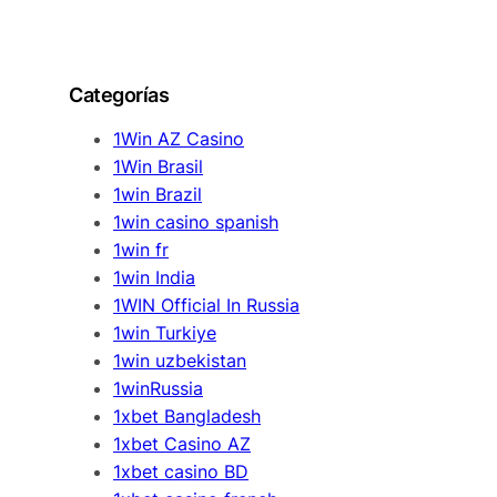
Categorías
1Win AZ Casino
1Win Brasil
1win Brazil
1win casino spanish
1win fr
1win India
1WIN Official In Russia
1win Turkiye
1win uzbekistan
1winRussia
1xbet Bangladesh
1xbet Casino AZ
1xbet casino BD