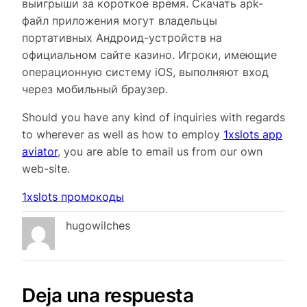
выигрыши за короткое время. Скачать apk-
файл приложения могут владельцы
портативных Андроид-устройств на
официальном сайте казино. Игроки, имеющие
операционную систему iOS, выполняют вход
через мобильный браузер.
Should you have any kind of inquiries with regards
to wherever as well as how to employ
1xslots app
aviator
, you are able to email us from our own
web-site.
1xslots промокоды
hugowilches
Deja una respuesta