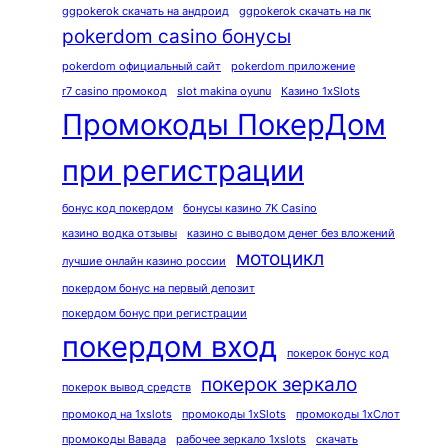
ggpokerok скачать на андроид
ggpokerok скачать на пк
pokerdom casino бонусы
pokerdom официальный сайт
pokerdom приложение
r7 casino промокод
slot makina oyunu
Казино 1xSlots
Промокоды ПокерДом
при регистрации
бонус код покердом
бонусы казино 7K Casino
казино водка отзывы
казино с выводом денег без вложений
мотоцикл
лучшие онлайн казино россии
покердом бонус на первый депозит
покердом бонус при регистрации
покердом вход
покерок бонус код
покерок зеркало
покерок вывод средств
промокод на 1xslots
промокоды 1xSlots
промокоды 1хСлот
промокоды Вавада
рабочее зеркало 1xslots
скачать