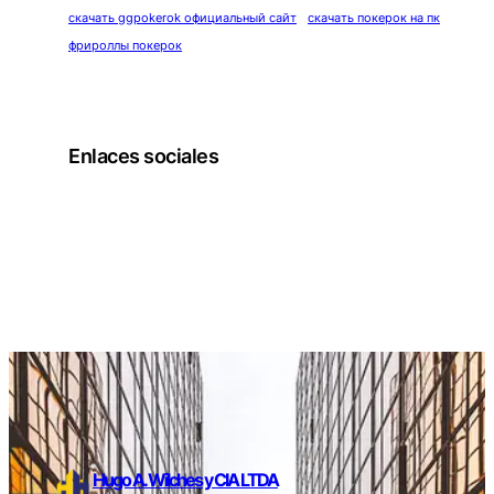
скачать ggpokerok официальный сайт
скачать покерок на пк
фрироллы покерок
Enlaces sociales
Facebook
Twitter
LinkedIn
Instagram
Hugo A. Wilches y CIA LTDA